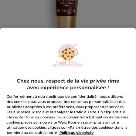
Chez nous, respect de la vie privée rime
Baume Lèvres Nutri Repulpant
avec expérience personnalisée !
Nourrit intensément les lèvres.
Conformément à notre politique de confidentialité, nous utilisons
7.5 ml
des cookies pour vous proposer des contenus personnalisés et des
publicités adaptées à vos préférences, vous proposer des services
★★★★★
★★★★★
AJOUTER UN AVIS
liés aux réseaux sociaux et analyser le trafic du site. En cliquant sur
Aucune
«Accepter tous les cookies», vous consentez à l'utilisation de tous les
valeur
13,90 €
cookies placés sur notre site Web. Pour en savoir plus sur notre
de
notation
utilisation des cookies, cliquez sur «Paramètres des cookies» dans la
pour
bannière ou consultez notre
Politique vie privée
Quantité