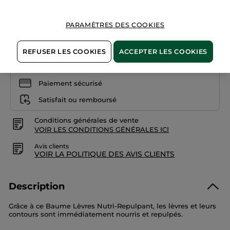
PARAMÈTRES DES COOKIES
AJOUTER AU PANIER
REFUSER LES COOKIES
ACCEPTER LES COOKIES
Livraison à partir du
11/08
Paiement sécurisé
Satisfait ou remboursé
Conditions générales de vente
VOIR LES CONDITIONS GÉNÉRALES ICI
Avis clients
VOIR LA POLITIQUE DES AVIS CLIENTS
Description
Grâce à ce Baume Lèvres Nutri-Repulpant, les lèvres et leurs
contours sont immédiatement nourris et repulpés.