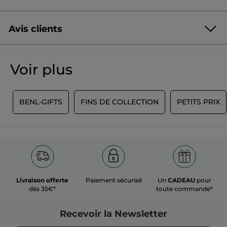
Avis clients
Soyez le premier à donner votre avis
Aucune
valeur
★★★★★
★★★★★
Voir plus
de
Aucune
notation
valeur
de
AJOUTER UN AVIS
notation
Y
BENL-GIFTS
FINS DE COLLECTION
PETITS PRIX
pour
Livraison offerte
Paiement sécurisé
Un
CADEAU
pour
dès 35€*
toute commande*
Recevoir
la Newsletter