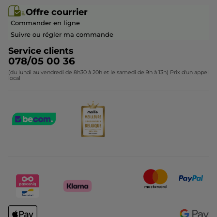
Offre courrier / dépliant
Collection Monoï
Offre courrier
Devenir franchisé ou gérant
Questions & Réponses
Collection de Noël
Commander en ligne
Contactez-nous
Suivre ou régler ma commande
Service clients
078/05 00 36
(du lundi au vendredi de 8h30 à 20h et le samedi de 9h à 13h) Prix d'un appel
local