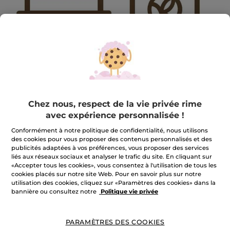
Chez nous, respect de la vie privée rime
avec expérience personnalisée !
2412DEC-UBU
Conformément à notre politique de confidentialité, nous utilisons
des cookies pour vous proposer des contenus personnalisés et des
2412DEC-UBU
publicités adaptées à vos préférences, vous proposer des services
★★★★★
★★★★★
liés aux réseaux sociaux et analyser le trafic du site. En cliquant sur
AJOUTER UN AVIS
«Accepter tous les cookies», vous consentez à l'utilisation de tous les
Aucune
cookies placés sur notre site Web. Pour en savoir plus sur notre
valeur
de
utilisation des cookies, cliquez sur «Paramètres des cookies» dans la
Quantité
notation
bannière ou consultez notre
Politique vie privée
pour
INDISPONIBLE
PARAMÈTRES DES COOKIES