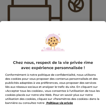
2309SEP-MAINGIFT-BIS
Chez nous, respect de la vie privée rime
2309SEP-MAINGIFT-BIS
avec expérience personnalisée !
★★★★★
★★★★★
AJOUTER UN AVIS
Conformément à notre politique de confidentialité, nous utilisons
Aucune
des cookies pour vous proposer des contenus personnalisés et des
valeur
publicités adaptées à vos préférences, vous proposer des services
de
Quantité
liés aux réseaux sociaux et analyser le trafic du site. En cliquant sur
notation
pour
«Accepter tous les cookies», vous consentez à l'utilisation de tous les
cookies placés sur notre site Web. Pour en savoir plus sur notre
utilisation des cookies, cliquez sur «Paramètres des cookies» dans la
INDISPONIBLE
bannière ou consultez notre
Politique vie privée