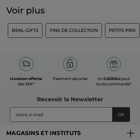
valeur
★★★★★
★★★★★
Voir plus
de
Aucune
notation
valeur
de
AJOUTER UN AVIS
notation
Y
BENL-GIFTS
FINS DE COLLECTION
PETITS PRIX
pour
Livraison offerte
Paiement sécurisé
Un
CADEAU
pour
dès 35€*
toute commande*
Recevoir
la Newsletter
OK
MAGASINS ET INSTITUTS