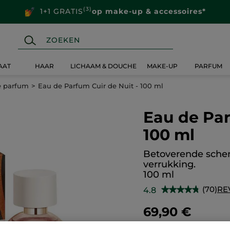
(3)
1+1 GRATIS
op make-up & accessoires*
AAT
HAAR
LICHAAM & DOUCHE
MAKE-UP
PARFUM
e parfum
Eau de Parfum Cuir de Nuit - 100 ml
Eau de Par
100 ml
Betoverende sche
verrukking.
100 ml
(70)
RE
4.8
★★★★★
★★★★★
4.8
van
69,90 €
de
5
sterren.