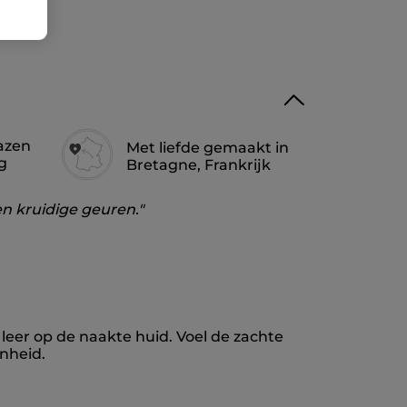
azen
Met liefde gemaakt in
g
Bretagne, Frankrijk
n kruidige geuren."
leer op de naakte huid. Voel de zachte
onheid.