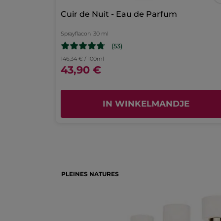
Geur
Cuir de Nuit - Eau de Parfum
aanmeldpagin
4.8
Blijft lang zitten
Sprayflacon
30 ml
4.3
(53)
Prijs/kwaliteit verhouding
146,34 € / 100ml
4.2
43,90 €
IN WINKELMANDJE
PLEINES NATURES