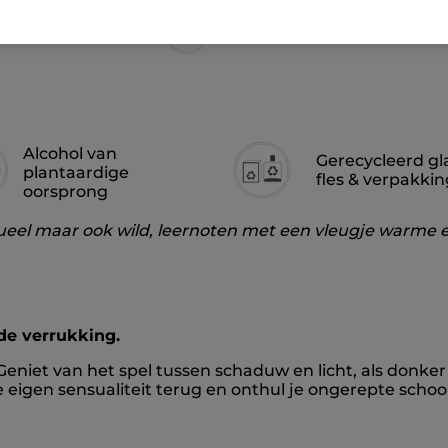
Alcohol van
Gerecycleerd gl
plantaardige
fles & verpakkin
oorsprong
sueel maar ook wild, leernoten met een vleugje warme e
de verrukking.
niet van het spel tussen schaduw en licht, als donker 
je eigen sensualiteit terug en onthul je ongerepte scho