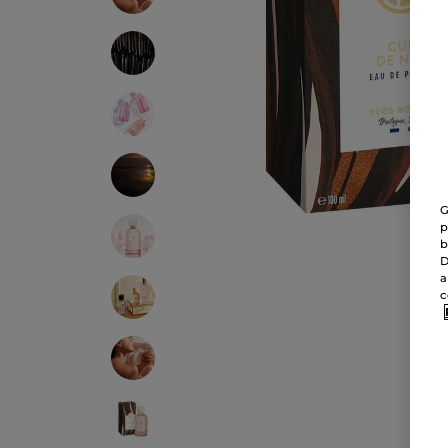
G
p
b
D
a
c