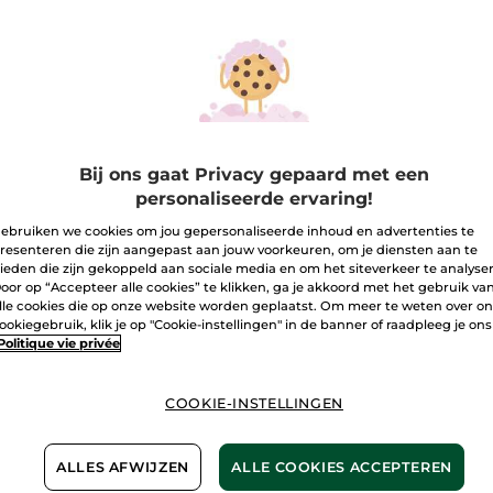
Lees
Aantal
reviews.
Eau
de
Parfum
I
Cuir
de
Nuit
-
Bezorging va
100
ml
Veilige betali
Bij ons gaat Privacy gepaard met een
personaliseerde ervaring!
Niet tevreden?
ebruiken we cookies om jou gepersonaliseerde inhoud en advertenties te
Algemene Voor
resenteren die zijn aangepast aan jouw voorkeuren, om je diensten aan te
ieden die zijn gekoppeld aan sociale media en om het siteverkeer te analyse
LEES HIER DE 
oor op “Accepteer alle cookies” te klikken, ga je akkoord met het gebruik va
lle cookies die op onze website worden geplaatst. Om meer te weten over o
Klantenrecensi
ookiegebruik, klik je op "Cookie-instellingen" in de banner of raadpleeg je ons
LEES KLANTENR
Politique vie privée
COOKIE-INSTELLINGEN
ALLES AFWIJZEN
ALLE COOKIES ACCEPTEREN