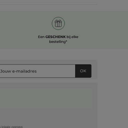
Een
GESCHENK
bij elke
bestelling*
OK
g
js lokale oproep