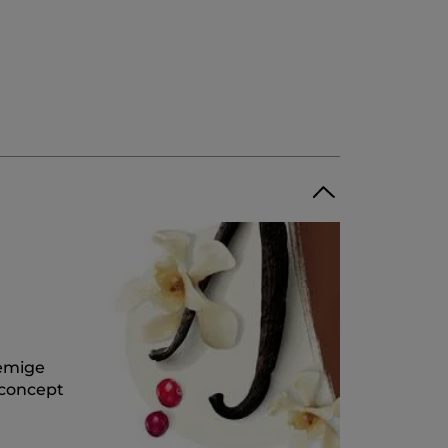
rèmige
 concept