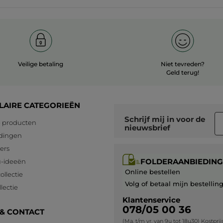
Veilige betaling
Niet tevreden?
Geld terug!
LAIRE CATEGORIEËN
Schrijf mij in voor
de
 producten
nieuwsbrief
dingen
lers
FOLDERAANBIEDING
-ideeën
Online bestellen
ollectie
Volg of betaal mijn bestellin
lectie
Klantenservice
078/05 00 36
 & CONTACT
(Ma. t/m vr. van 9u tot 18u30) Kostpri