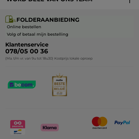
Mijn geschenken
Cadeau-ideeën
Carrière & Vacatures
Folderaanbieding / post
Monoï collectie
FOLDERAANBIEDING
Franchisenemer of bedrijfsleider worden
Veelgestelde vragen
Kerstcollectie
Online bestellen
Contact opnemen
Volg of betaal mijn bestelling
Klantenservice
078/05 00 36
(Ma. t/m vr. van 9u tot 18u30) Kostprijs lokale oproep