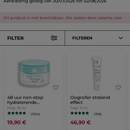
Aanbieding geldig van 30/07/2026 tot 02/08/2026
Dit product is niet beschikbaar. We stellen deze selectie voor
FILTER
FILTEREN
48 uur non-stop
Oogroller stralend
hydraterende
effect
dagcrème
Potje
50 ml
Tube
15 ml
(1504)
(398)
19,90 €
46,90 €