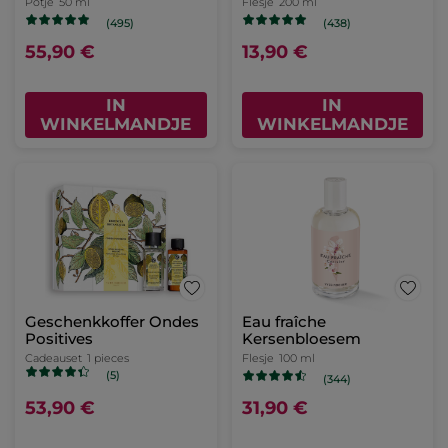
Potje
50 ml
Flesje
200 ml
(495)
(438)
55,90 €
13,90 €
IN
IN
WINKELMANDJE
WINKELMANDJE
Geschenkkoffer Ondes
Eau fraîche
Positives
Kersenbloesem
Cadeauset
1 pieces
Flesje
100 ml
(5)
(344)
53,90 €
31,90 €