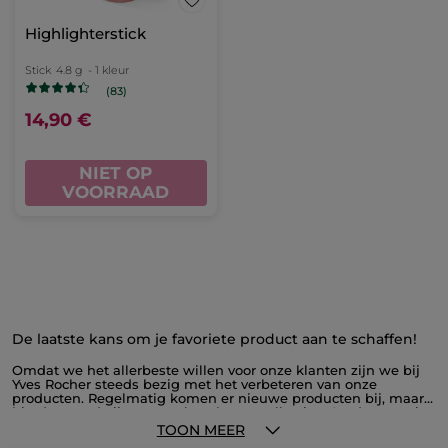
Highlighterstick
Stick
4.8 g
- 1 kleur
(83)
14,90 €
NIET OP
VOORRAAD
De laatste kans om je favoriete product aan te schaffen!
Omdat we het allerbeste willen voor onze klanten zijn we bij
Yves Rocher steeds bezig met het verbeteren van onze
producten. Regelmatig komen er nieuwe producten bij, maar
hierdoor verdwijnen er ook wel eens collecties. Op deze pagina
vind je alle producten die uit het assortiment verdwijnen, voor
TOON MEER
ongezien lage prijzen. Profiteer nu van onze outlet en schaf