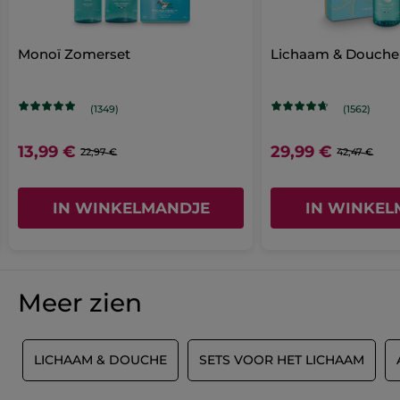
Artikelnummer: BK236
Monoï Zomerset
Lichaam & Douche 
(1349)
(1562)
13,99 €
29,99 €
22,97 €
42,47 €
IN WINKELMANDJE
IN WINKEL
Meer zien
G
LICHAAM & DOUCHE
SETS VOOR HET LICHAAM