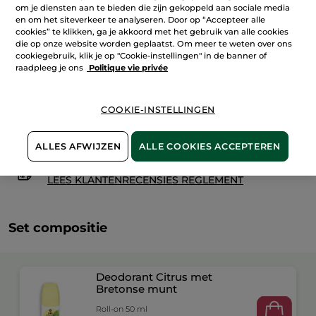
IN WINKELMANDJE
om je diensten aan te bieden die zijn gekoppeld aan sociale media
en om het siteverkeer te analyseren. Door op “Accepteer alle
cookies” te klikken, ga je akkoord met het gebruik van alle cookies
die op onze website worden geplaatst. Om meer te weten over ons
cookiegebruik, klik je op "Cookie-instellingen" in de banner of
Bezorging vanaf
11/08
raadpleeg je ons
Politique vie privée
Veilige betaling
Niet tevreden? Geld terug!
COOKIE-INSTELLINGEN
Algemene Voorwaarden
LEES HIER DE ALGEMENE VOORWAARDEN
ALLES AFWIJZEN
ALLE COOKIES ACCEPTEREN
Klantenrecensies
LEES KLANTENRECENSIES REGLEMENT
Set compositie
Deodorant Citrus met
Bretonse munt
Roll-on 50 ml