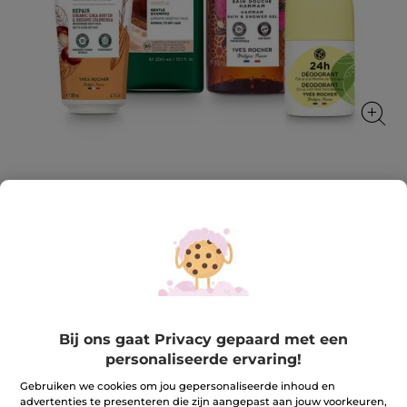
Set Complete Lichaamsverzorging
Een compleet ritueel voor huid en haar
★★★★★
★★★★★
REVIEW TOEVOEGEN
Geen
beoordelingswaarde
25,99 €
36,78 €
-29%
voor
Set
Bij ons gaat Privacy gepaard met een
Complete
Aantal
personaliseerde ervaring!
Lichaamsverzorging
Gebruiken we cookies om jou gepersonaliseerde inhoud en
advertenties te presenteren die zijn aangepast aan jouw voorkeuren,