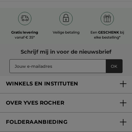
Gratis levering
Veilige betaling
Een
GESCHENK
bij
vanaf € 35*
elke bestelling*
Schrijf mij in voor
de nieuwsbrief
OK
WINKELS EN INSTITUTEN
Een winkel of instituut vinden
OVER YVES ROCHER
Verzorging in onze Schoonheidsinstituten
Wie zijn we
Mijn klantenkaart
FOLDERAANBIEDING
Onze beloften