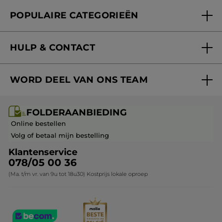
Folderaanbieding
Fondation Yves Rocher
POPULAIRE CATEGORIEËN
Blog Act Beautiful
Nieuwe producten
HULP & CONTACT
Aanbiedingen
Volg mijn bestelling
Bestsellers
WORD DEEL VAN ONS TEAM
Mijn geschenken
Cadeau-ideeën
Carrière & Vacatures
Folderaanbieding / post
Monoï collectie
FOLDERAANBIEDING
Franchisenemer of bedrijfsleider worden
Veelgestelde vragen
Kerstcollectie
Online bestellen
Contact opnemen
Volg of betaal mijn bestelling
Klantenservice
078/05 00 36
(Ma. t/m vr. van 9u tot 18u30) Kostprijs lokale oproep