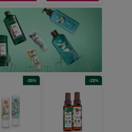
-25%
-23%