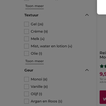
Toon meer
Textuur
Gel
(
)
26
Crème
(
)
9
Melk
(
)
4
Mist, water en lotion
(
)
4
Rei
Olie
(
)
1
Mo
Toon meer
Geur
9,
Monoï
(
)
Ter 
8
advie
Vanille
(
)
8
Olijf
(
)
1
W
Argan en Roos
(
)
5