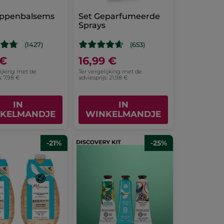
ippenbalsems
Set Geparfumeerde
Sprays
(1427)
(653)
 €
16,99 €
lijking met de
Ter vergelijking met de
s: 7,98 €
adviesprijs: 21,98 €
IN
IN
KELMANDJE
WINKELMANDJE
-21%
-25%