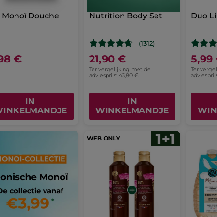
t Monoï Douche
Nutrition Body Set
Duo L
(1312)
,98 €
21,90 €
5,99
Ter vergelijking met de
Ter verge
adviesprijs: 43,80 €
adviesprij
IN
IN
INKELMANDJE
WINKELMANDJE
WIN