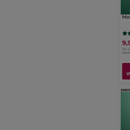
Mon
9,
Ter 
advie
W