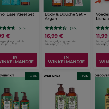
oï Essentieel Set
Body & Douche Set –
Voede
Argan
Lichaa
Monoï
(716)
(397)
99 €
16,99 €
11,99
vergelijking met de
Ter vergelijking met de
Ter verge
sprijs: 11,97 €
adviesprijs: 18,97 €
adviesprij
IN
IN
INKELMANDJE
WINKELMANDJE
WIN
-28%
-13%