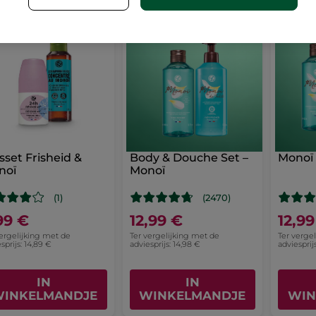
-33%
-13%
sset Frisheid &
Body & Douche Set –
Monoï
noï
Monoï
(1)
(2470)
99 €
12,99 €
12,99
vergelijking met de
Ter vergelijking met de
Ter verge
sprijs: 14,89 €
adviesprijs: 14,98 €
adviesprij
IN
IN
INKELMANDJE
WINKELMANDJE
WIN