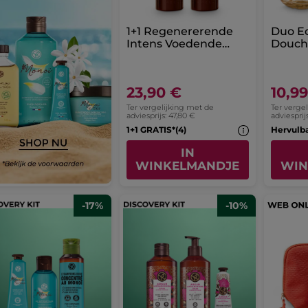
1+1 Regenererende
Duo Ec
Intens Voedende
Douch
Bodylotion
Sham
23,90 €
10,9
Ter vergelijking met de
Ter verge
adviesprijs: 47,80 €
adviesprij
1+1 GRATIS*(4)
IN
WINKELMANDJE
WIN
-17%
-10%