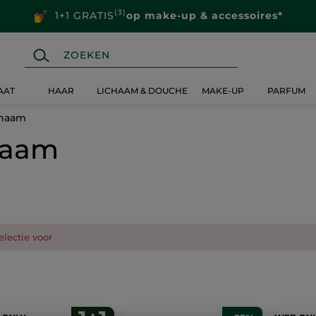
(3)
1+1 GRATIS
op make-up & accessoires*
AAT
HAAR
LICHAAM & DOUCHE
MAKE-UP
PARFUM
chaam
chaam
electie voor