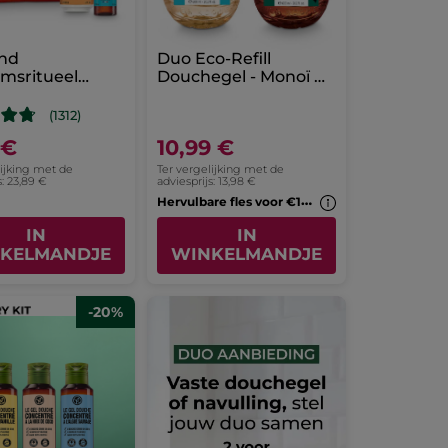
nd
Duo Eco-Refill
msritueel
Douchegel - Monoï &
 & Sheaboter
Vanille
(1312)
 €
10,99 €
lijking met de
Ter vergelijking met de
s: 23,89 €
adviesprijs: 13,98 €
H
ervulbare fles voor €1*(7b)
IN
IN
KELMANDJE
WINKELMANDJE
-20%