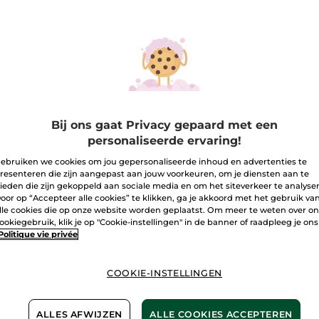
-22%
Bij ons gaat Privacy gepaard met een
personaliseerde ervaring!
 Herstellende
Monoï
1+1 De
ylotion met
Lichaamsritueel
Katoe
ebruiken we cookies om jou gepersonaliseerde inhoud en advertenties te
aboter &
Malva
resenteren die zijn aangepast aan jouw voorkeuren, om je diensten aan te
ieden die zijn gekoppeld aan sociale media en om het siteverkeer te analyse
endula
(1878)
oor op “Accepteer alle cookies” te klikken, ga je akkoord met het gebruik va
,90 €
25,99 €
9,90
lle cookies die op onze website worden geplaatst. Om meer te weten over o
ookiegebruik, klik je op "Cookie-instellingen" in de banner of raadpleeg je ons
vergelijking met de
Ter vergelijking met de
Ter verge
Politique vie privée
sprijs: 31,80 €
adviesprijs: 33,46 €
adviesprij
GRATIS*(4)
1+1 GRAT
COOKIE-INSTELLINGEN
IN
IN
INKELMANDJE
WINKELMANDJE
WIN
ALLES AFWIJZEN
ALLE COOKIES ACCEPTEREN