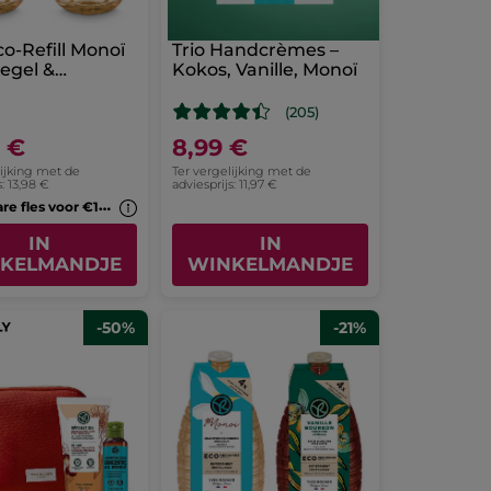
o-Refill Monoï
Trio Handcrèmes –
egel &
Kokos, Vanille, Monoï
poo
(205)
9 €
8,99 €
lijking met de
Ter vergelijking met de
s: 13,98 €
adviesprijs: 11,97 €
H
ervulbare fles voor €1*(7b)
IN
IN
KELMANDJE
WINKELMANDJE
-50%
-21%