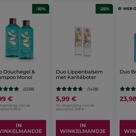
-10%
-25%
o Douchegel &
Duo Lippenbalsem
Duo B
ampoo Monoï
met Karitéboter
(5338)
(1428)
99 €
5,99 €
23,9
vergelijking met de
Ter vergelijking met de
sprijs: 9,98 €
adviesprijs: 7,98 €
IN
IN
INKELMANDJE
WINKELMANDJE
WIN