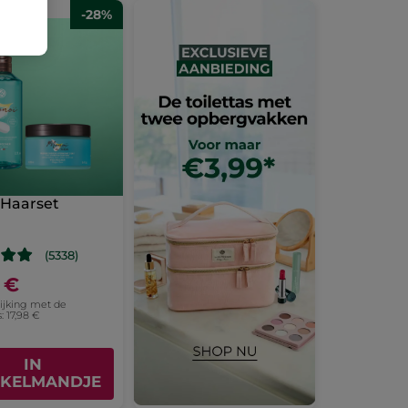
-28%
 Haarset
(5338)
 €
lijking met de
s: 17,98 €
IN
KELMANDJE