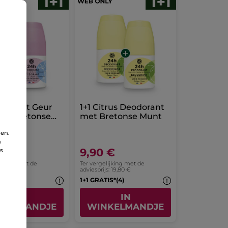
odorant Geur
1+1 Citrus Deodorant
n & Bretonse
met Bretonse Munt
ren.
n
 €
9,90 €
ns
lijking met de
Ter vergelijking met de
s: 19,80 €
adviesprijs: 19,80 €
IS*(4)
1+1 GRATIS*(4)
IN
IN
KELMANDJE
WINKELMANDJE