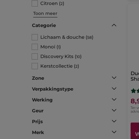
Citroen
(
)
2
Toon meer
Categorie
Lichaam & douche
(
)
58
Monoï
(
)
1
Discovery Kits
(
)
10
Kerstcollectie
(
)
2
Du
Zone
Sh
Verpakkingstype
Werking
8,
Ter 
Geur
advie
Prijs
Merk
W