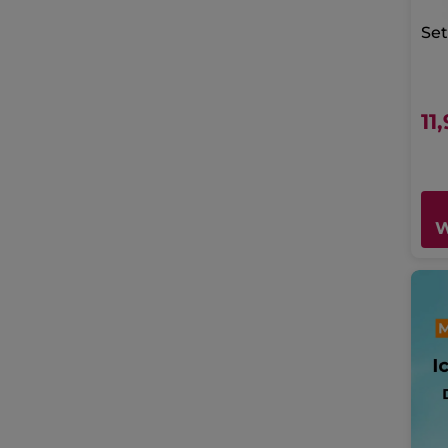
Se
11
W