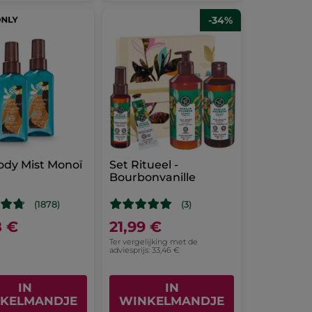
-34%
ody Mist Monoï
Set Ritueel -
Bourbonvanille
(1878)
(3)
8 €
21,99 €
Ter vergelijking met de
adviesprijs: 33,46 €
IN
IN
KELMANDJE
WINKELMANDJE