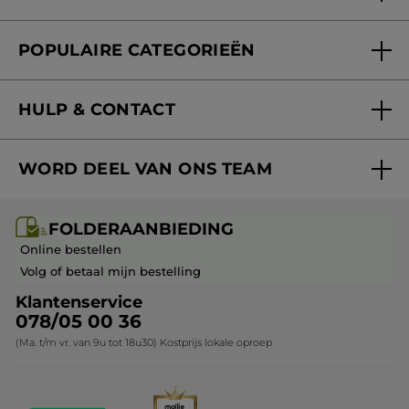
Folderaanbieding
Fondation Yves Rocher
POPULAIRE CATEGORIEËN
Blog Act Beautiful
Nieuwe producten
HULP & CONTACT
Aanbiedingen
Volg mijn bestelling
Bestsellers
WORD DEEL VAN ONS TEAM
Mijn geschenken
Cadeau-ideeën
Carrière & Vacatures
Folderaanbieding / post
Monoï collectie
FOLDERAANBIEDING
Franchisenemer of bedrijfsleider worden
Veelgestelde vragen
Kerstcollectie
Online bestellen
Contact opnemen
Volg of betaal mijn bestelling
Klantenservice
078/05 00 36
(Ma. t/m vr. van 9u tot 18u30) Kostprijs lokale oproep