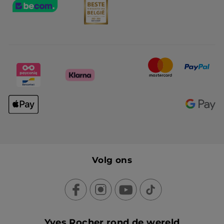
Volg ons
Yves Rocher rond de wereld