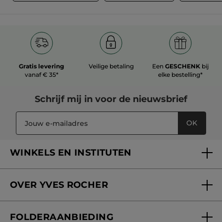
Gratis levering
Veilige betaling
Een
GESCHENK
bij
vanaf € 35*
elke bestelling*
Schrijf mij in voor
de nieuwsbrief
OK
WINKELS EN INSTITUTEN
Een winkel of instituut vinden
OVER YVES ROCHER
Verzorging in onze Schoonheidsinstituten
Wie zijn we
Mijn klantenkaart
FOLDERAANBIEDING
Onze beloften