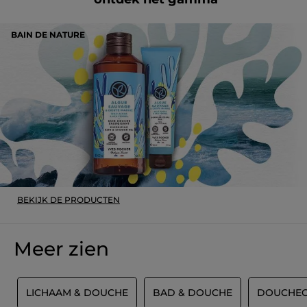
Origineel gepost door yves-rocher.fr
BAIN DE NATURE
MEER
BEKIJK DE PRODUCTEN
Meer zien
T
LICHAAM & DOUCHE
BAD & DOUCHE
DOUCHEG