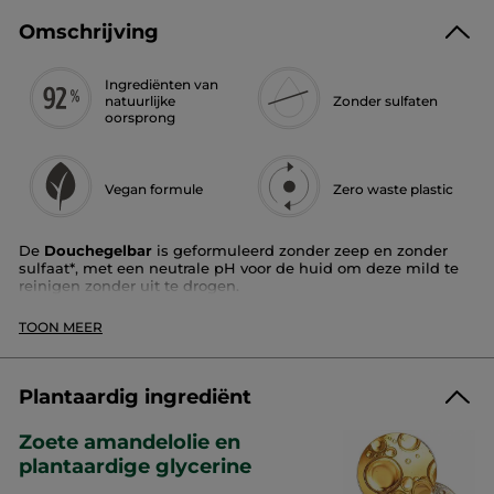
Omschrijving
Ingrediënten van
natuurlijke
Zonder sulfaten
oorsprong
Vegan formule
Zero waste plastic
De
Douchegelbar
is geformuleerd zonder zeep en zonder
sulfaat*, met een neutrale pH voor de huid om deze mild te
reinigen zonder uit te drogen.
Hij is verrijkt met zoete amandelolie en glycerine, en
TOON MEER
respecteert de natuurlijke vochtbalans van de huid voor meer
comfort. De huid is gehydrateerd, soepel en zacht.
Huidtype:
alle huidtypes
Plantaardig ingrediënt
Geur
: mango koriander
Textuur
: rijk en romig schuim
Zoete amandelolie en
Voordelen
: hydrateert en reinigt mild / respecteert de
natuurlijke vochtbalans van de huid
plantaardige glycerine