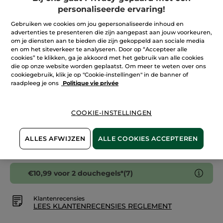
5
personaliseerde ervaring!
sterren.
Aantal
Lees
reviews.
Gebruiken we cookies om jou gepersonaliseerde inhoud en
Hydraterende
advertenties te presenteren die zijn aangepast aan jouw voorkeuren,
Douchegelbar
om je diensten aan te bieden die zijn gekoppeld aan sociale media
Mango
IN WINKELMANDJE
en om het siteverkeer te analyseren. Door op “Accepteer alle
&
Koriander
cookies” te klikken, ga je akkoord met het gebruik van alle cookies
die op onze website worden geplaatst. Om meer te weten over ons
cookiegebruik, klik je op "Cookie-instellingen" in de banner of
raadpleeg je ons
Politique vie privée
Bezorging vanaf
12/08
Veilige betaling
COOKIE-INSTELLINGEN
Niet tevreden? Geld terug!
Algemene Voorwaarden
ALLES AFWIJZEN
ALLE COOKIES ACCEPTEREN
LEES HIER DE ALGEMENE VOORWAARDEN
€10,99 voor 2 douchegels*(7)
Klantenrecensies
LEES KLANTENRECENSIES REGLEMENT