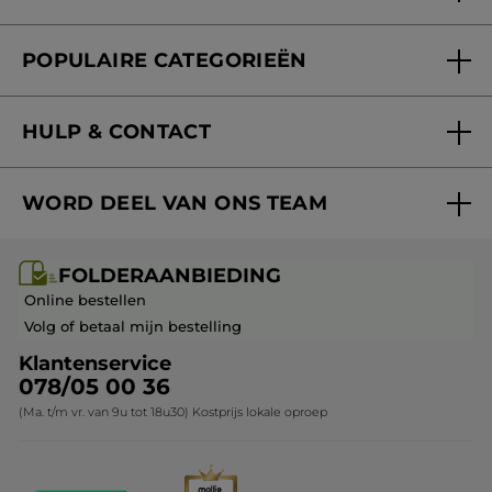
Folderaanbieding
Fondation Yves Rocher
POPULAIRE CATEGORIEËN
Blog Act Beautiful
Nieuwe producten
HULP & CONTACT
Aanbiedingen
Volg mijn bestelling
Bestsellers
WORD DEEL VAN ONS TEAM
Mijn geschenken
Cadeau-ideeën
Carrière & Vacatures
Folderaanbieding / post
Monoï collectie
FOLDERAANBIEDING
Franchisenemer of bedrijfsleider worden
Veelgestelde vragen
Kerstcollectie
Online bestellen
Contact opnemen
Volg of betaal mijn bestelling
Klantenservice
078/05 00 36
(Ma. t/m vr. van 9u tot 18u30) Kostprijs lokale oproep