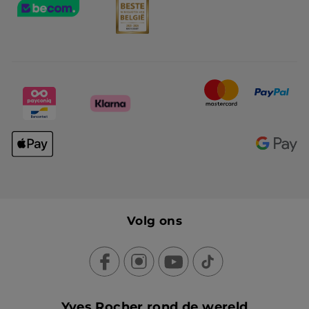
Volg ons
Yves Rocher rond de wereld