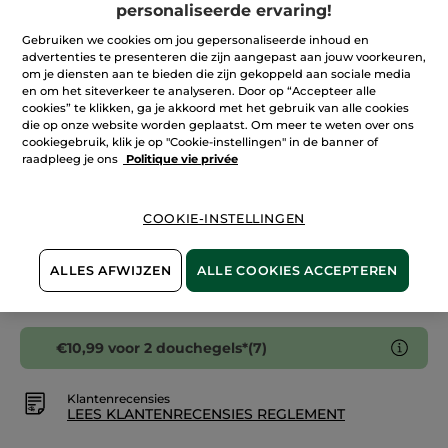
personaliseerde ervaring!
5
sterren.
Aantal
Lees
Gebruiken we cookies om jou gepersonaliseerde inhoud en
reviews.
advertenties te presenteren die zijn aangepast aan jouw voorkeuren,
Hydraterende
om je diensten aan te bieden die zijn gekoppeld aan sociale media
Douchegelbar
Framboos
en om het siteverkeer te analyseren. Door op “Accepteer alle
IN WINKELMANDJE
&
cookies” te klikken, ga je akkoord met het gebruik van alle cookies
Pepermunt
die op onze website worden geplaatst. Om meer te weten over ons
cookiegebruik, klik je op "Cookie-instellingen" in de banner of
raadpleeg je ons
Politique vie privée
Bezorging vanaf
12/08
Veilige betaling
COOKIE-INSTELLINGEN
Niet tevreden? Geld terug!
ALLES AFWIJZEN
ALLE COOKIES ACCEPTEREN
Algemene Voorwaarden
LEES HIER DE ALGEMENE VOORWAARDEN
€10,99 voor 2 douchegels*(7)
Klantenrecensies
LEES KLANTENRECENSIES REGLEMENT