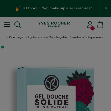
Ontdek je
gepersonaliseerde aanbiedingen
in je
klantenzone
...
Douchegel
Hydraterende Douchegelbar Framboos & Pepermunt