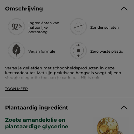
Omschrijving
Ingrediënten van
natuurlijke
Zonder sulfaten
oorsprong
Vegan formule
Zero waste plastic
Verras je geliefden met schoonheidsproducten in deze
kerstcadeautas Met zijn praktische hengsels voegt hij een
vleugje elegantie toe aan je cadeaus. Hij is ook
maatschappelijk verantwoord, want hij is herbruikbaar en
gemaakt van karton dat afkomstig is uit duurzaam beheerde
TOON MEER
bossen.
Afmetingen: 20,5 x 20 x 13,8 cm — Materiaal: karton - Kleuren:
blauwe en gouden tinten - Materiaal hengsels: katoen
Plantaardig ingrediënt
Format :
Bar
Zoete amandelolie en
Artikelnummer: 10623
plantaardige glycerine