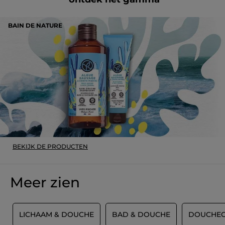
Origineel gepost door yves-rocher.fr
BAIN DE NATURE
MEER
BEKIJK DE PRODUCTEN
Meer zien
T
LICHAAM & DOUCHE
BAD & DOUCHE
DOUCHEG