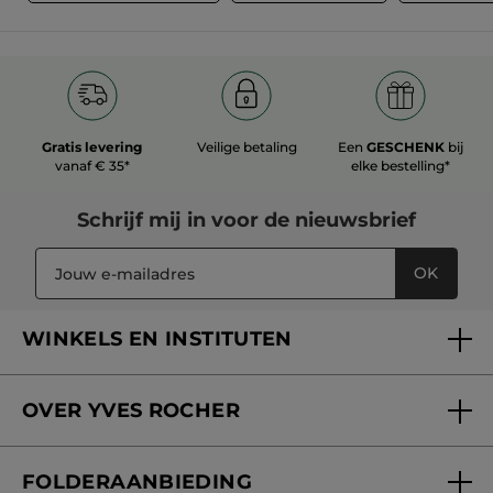
Gratis levering
Veilige betaling
Een
GESCHENK
bij
vanaf € 35*
elke bestelling*
Schrijf mij in voor
de nieuwsbrief
OK
WINKELS EN INSTITUTEN
Een winkel of instituut vinden
OVER YVES ROCHER
Verzorging in onze Schoonheidsinstituten
Wie zijn we
Mijn klantenkaart
FOLDERAANBIEDING
Onze beloften