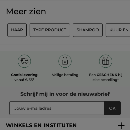
MET GOOGLE VERTALEN
Meer zien
Beveelt dit product aan
Ja
Origineel gepost door yves-rocher.fr
R
HAAR
TYPE PRODUCT
SHAMPOO
KUUR EN
MEER
Gratis levering
Veilige betaling
Een
GESCHENK
bij
vanaf € 35*
elke bestelling*
Schrijf mij in voor
de nieuwsbrief
OK
WINKELS EN INSTITUTEN