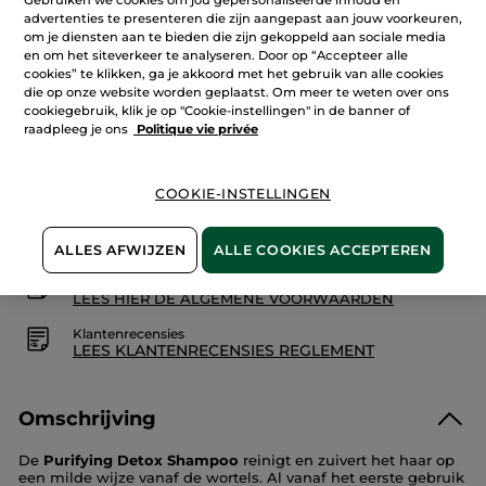
sterren.
Aantal
advertenties te presenteren die zijn aangepast aan jouw voorkeuren,
Lees
reviews.
om je diensten aan te bieden die zijn gekoppeld aan sociale media
Eco-
en om het siteverkeer te analyseren. Door op “Accepteer alle
navulling
cookies” te klikken, ga je akkoord met het gebruik van alle cookies
Purifying
IN WINKELMANDJE
Detox
die op onze website worden geplaatst. Om meer te weten over ons
Shampoo
cookiegebruik, klik je op "Cookie-instellingen" in de banner of
raadpleeg je ons
Politique vie privée
Bezorging vanaf
12/08
COOKIE-INSTELLINGEN
Veilige betaling
Niet tevreden? Geld terug!
ALLES AFWIJZEN
ALLE COOKIES ACCEPTEREN
Algemene Voorwaarden
LEES HIER DE ALGEMENE VOORWAARDEN
Klantenrecensies
LEES KLANTENRECENSIES REGLEMENT
Omschrijving
De
Purifying Detox Shampoo
reinigt en zuivert het haar op
een milde wijze vanaf de wortels. Al vanaf het eerste gebruik