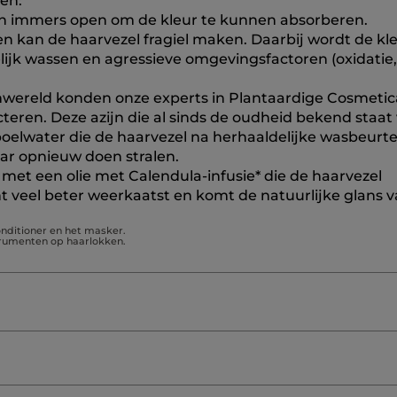
en:
en immers open om de kleur te kunnen absorberen.
n kan de haarvezel fragiel maken. Daarbij wordt de kl
lijk wassen en agressieve omgevingsfactoren (oxidatie,
nwereld konden onze experts in Plantaardige Cosmeti
eren. Deze azijn die al sinds de oudheid bekend staat 
 spoelwater die de haarvezel na herhaaldelijke wasbeurt
ar opnieuw doen stralen.
met een olie met Calendula-infusie* die de haarvezel
ht veel beter weerkaatst en komt de natuurlijke glans 
onditioner en het masker.
trumenten op haarlokken.