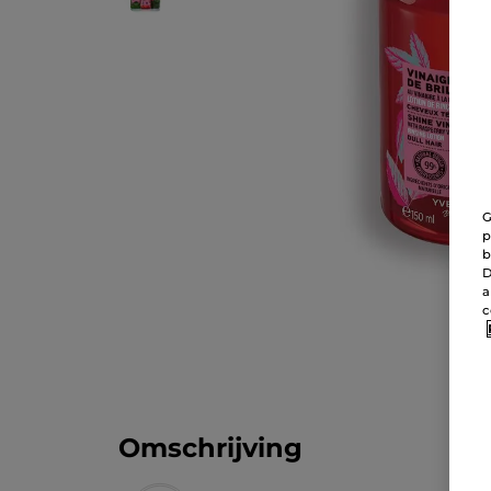
G
p
b
D
a
c
Omschrijving