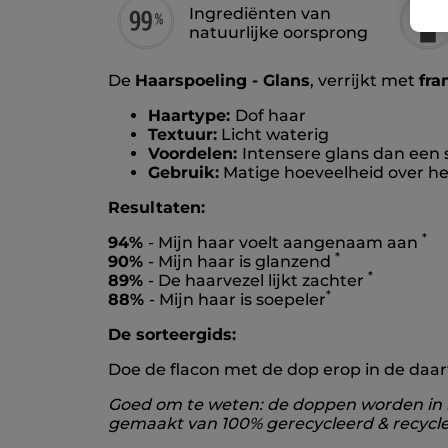
Ingrediënten van
natuurlijke oorsprong
De
Haarspoeling - Glans
, verrijkt met
fra
Haartype:
Dof haar
Textuur:
Licht waterig
Voordelen:
Intensere glans dan een
Gebruik:
Matige hoeveelheid over he
Resultaten:
*
94%
- Mijn haar voelt aangenaam aan
*
90%
- Mijn haar is glanzend
*
89%
- De haarvezel lijkt zachter
*
88%
- Mijn haar is soepeler
De sorteergids:
Doe de flacon met de dop erop in de daa
Goed om te weten: de doppen worden in h
gemaakt van 100% gerecycleerd & recycle