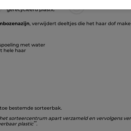
Flacon uit 100%
Zonder siliconen
gerecycleerd plastic
mbozenazijn
, verwijdert deeltjes die het haar dof make
 spoeling met water
t hele haar
rtoe bestemde sorteerbak.
et sorteercentrum apart verzameld en vervolgens versn
**
erbaar plastic
.