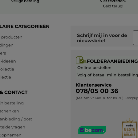
Veilige betaling
Niet tevreden?
Geld terug!
LAIRE CATEGORIEËN
Schrijf mij in voor
de
 producten
nieuwsbrief
dingen
lers
FOLDERAANBIEDING
-ideeën
Online bestellen
ollectie
Volg of betaal mijn bestellin
lectie
Klantenservice
078/05 00 36
 & CONTACT
(Ma. t/m vr. van 9u tot 18u30) Kostpri
jn bestelling
eschenken
anbieding / post
telde vragen
t opnemen