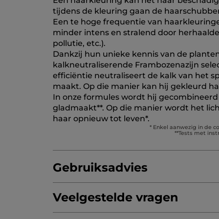
Een haarkleuring kan het haar beschadig
tijdens de kleuring gaan de haarschubb
Een te hoge frequentie van haarkleuringe
minder intens en stralend door herhaalde
pollutie, etc.).
Dankzij hun unieke kennis van de plante
kalkneutraliserende Frambozenazijn select
efficiëntie neutraliseert de kalk van het
maakt. Op die manier kan hij gekleurd ha
In onze formules wordt hij gecombineerd 
gladmaakt**. Op die manier wordt het lic
haar opnieuw tot leven*.
* Enkel aanwezig in de c
**Tests met ins
Gebruiksadvies
Veelgestelde vragen