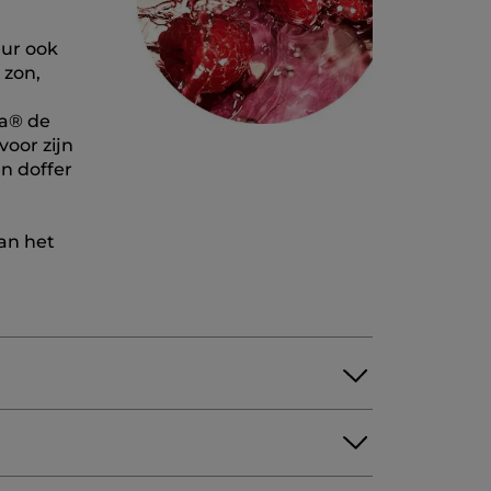
eur ook
 zon,
ca® de
voor zijn
en doffer
van het