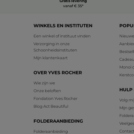
Gratis levering
vanaf € 35*
WINKELS EN INSTITUTEN
POPU
Een winkel of instituut vinden
Nieuwe
Verzorging in onze
Aanbie
Schoonheidsinstituten
Bestsel
Mijn klantenkaart
Cadeau
Monoï c
OVER YVES ROCHER
Kerstcol
Wie zijn we
HULP
Onze beloften
Fondation Yves Rocher
Volg mi
Blog Act Beautiful
Mijn g
Foldera
FOLDERAANBIEDING
Veelges
Contac
Folderaanbieding