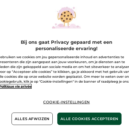
Glans
I
Bezorging va
Veilige betali
Bij ons gaat Privacy gepaard met een
Niet tevreden?
personaliseerde ervaring!
ebruiken we cookies om jou gepersonaliseerde inhoud en advertenties te
De promoties die
resenteren die zijn aangepast aan jouw voorkeuren, om je diensten aan te
prijsvergelijking
ieden die zijn gekoppeld aan sociale media en om het siteverkeer te analyse
vergelijking me
oor op “Accepteer alle cookies” te klikken, ga je akkoord met het gebruik va
lle cookies die op onze website worden geplaatst. Om meer te weten over o
Algemene Voor
ookiegebruik, klik je op "Cookie-instellingen" in de banner of raadpleeg je ons
LEES HIER DE 
Politique vie privée
Klantenrecensi
LEES KLANTENR
COOKIE-INSTELLINGEN
ALLES AFWIJZEN
ALLE COOKIES ACCEPTEREN