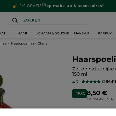
(3)
1+1 GRATIS
op make-up & accessoires*
AAT
HAAR
LICHAAM & DOUCHE
MAKE-UP
PARFUM
ling
Haarspoeling - Glans
Haarspoeli
Zet de natuurlijke 
150 ml
(286)
R
4.7
★★★★★
★★★★★
4.7
van
8,50 €
-15%
de
5
Ter vergelijking
sterren.
Lees
reviews.
Haarspoeling
Aantal
-