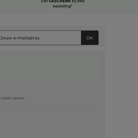
Een
GESCHENK
bij elke
bestelling*
OK
g
js lokale oproep