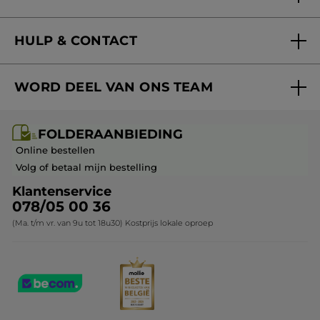
Blog Act Beautiful
Nieuwe producten
HULP & CONTACT
Aanbiedingen
Volg mijn bestelling
Bestsellers
WORD DEEL VAN ONS TEAM
Mijn geschenken
Cadeau-ideeën
Carrière & Vacatures
Folderaanbieding / post
Monoï collectie
FOLDERAANBIEDING
Franchisenemer of bedrijfsleider worden
Veelgestelde vragen
Kerstcollectie
Online bestellen
Contact opnemen
Volg of betaal mijn bestelling
Klantenservice
078/05 00 36
(Ma. t/m vr. van 9u tot 18u30) Kostprijs lokale oproep