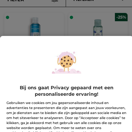
-25%
Express Make-up
Zachte Make-up
Remover
Remover - Pur Bleuet
200 ml
Flesje
100 ml
(2774)
(1590)
Ter vergelijking
9,99 €
4,50 €
met de
Bij ons gaat Privacy gepaard met een
adviesprijs: 5,99 €
personaliseerde ervaring!
IN
IN
Gebruiken we cookies om jou gepersonaliseerde inhoud en
WINKELMANDJE
WINKELMANDJE
advertenties te presenteren die zijn aangepast aan jouw voorkeuren,
om je diensten aan te bieden die zijn gekoppeld aan sociale media en
om het siteverkeer te analyseren. Door op “Accepteer alle cookies” te
-31%
klikken, ga je akkoord met het gebruik van alle cookies die op onze
website worden geplaatst. Om meer te weten over ons