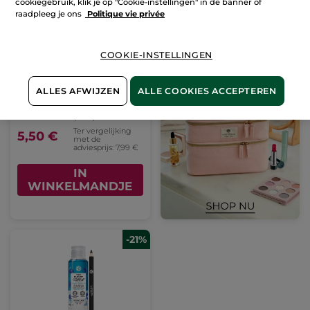
cookiegebruik, klik je op "Cookie-instellingen" in de banner of
raadpleeg je ons
Politique vie privée
COOKIE-INSTELLINGEN
Express Make-up
Remover
ALLES AFWIJZEN
ALLE COOKIES ACCEPTEREN
100 ml
(1426)
Ter vergelijking
5,50 €
met de
adviesprijs: 7,99 €
IN
WINKELMANDJE
-21%