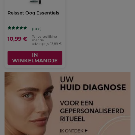
Reisset Oog Essentials
(1268)
Ter vergelijking
10,99 €
met de
adviesprijs: 13,89 €
IN
WINKELMANDJE