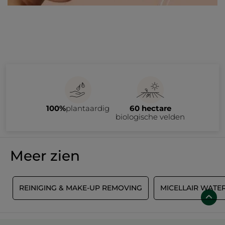
100%
plantaardig
60 hectare
biologische velden
Meer zien
E
REINIGING & MAKE-UP REMOVING
MICELLAIR WATE