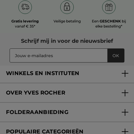
Gratis levering
Veilige betaling
Een
GESCHENK
bij
vanaf € 35*
elke bestelling*
Schrijf mij in voor
de nieuwsbrief
OK
WINKELS EN INSTITUTEN
Een winkel of instituut vinden
OVER YVES ROCHER
Verzorging in onze Schoonheidsinstituten
Wie zijn we
Mijn klantenkaart
FOLDERAANBIEDING
Onze beloften
Folderaanbieding
Fondation Yves Rocher
POPULAIRE CATEGORIEËN