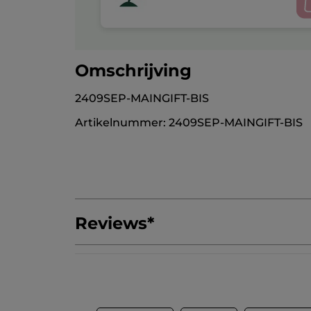
Omschrijving
2409SEP-MAINGIFT-BIS
Artikelnummer: 2409SEP-MAINGIFT-BIS
Reviews
*
Geef als eerste je mening via een review
Geen
scorewaarde
★★★★★
★★★★★
Geen
beoordelingswaarde
REVIEW TOEVOEGEN
voor