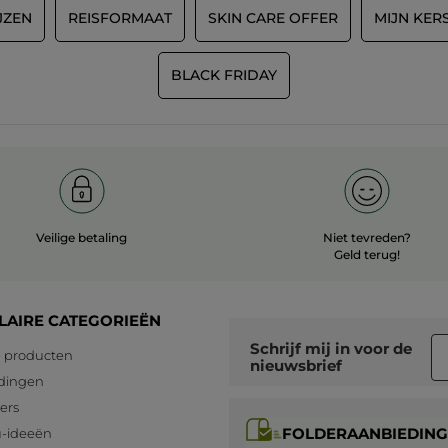
JZEN
REISFORMAAT
SKIN CARE OFFER
MIJN KER
BLACK FRIDAY
Veilige betaling
Niet tevreden?
Geld terug!
LAIRE CATEGORIEËN
Schrijf mij in voor
de
 producten
nieuwsbrief
dingen
lers
FOLDERAANBIEDING
-ideeën