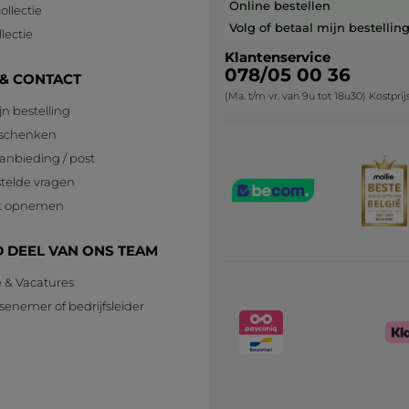
Online bestellen
ollectie
Volg of betaal mijn bestellin
lectie
Klantenservice
078/05 00 36
 & CONTACT
(Ma. t/m vr. van 9u tot 18u30) Kostpri
jn bestelling
eschenken
anbieding / post
telde vragen
t opnemen
 DEEL VAN ONS TEAM
e & Vacatures
senemer of bedrijfsleider
n