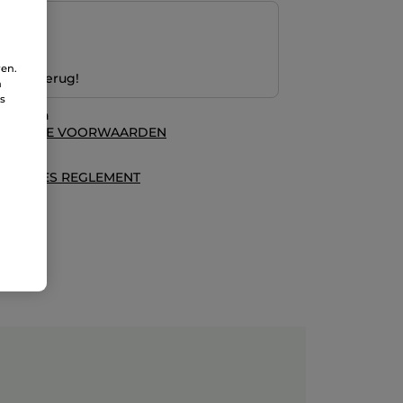
ng
ren.
 Geld terug!
n
ns
waarden
ALGEMENE VOORWAARDEN
es
ECENSIES REGLEMENT