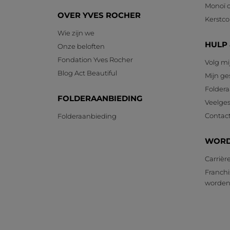
Monoï c
OVER YVES ROCHER
Kerstcol
Wie zijn we
HULP
Onze beloften
Fondation Yves Rocher
Volg mi
Blog Act Beautiful
Mijn g
Foldera
FOLDERAANBIEDING
Veelges
Contac
Folderaanbieding
WORD
Carrièr
Franchi
worde