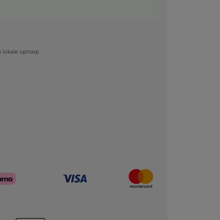
g
js lokale oproep