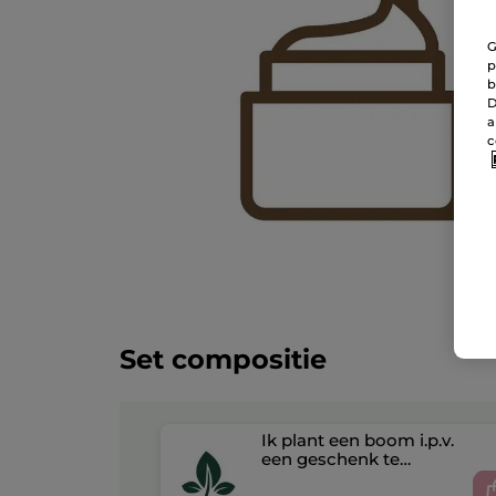
G
p
b
D
a
c
Set compositie
Ik plant een boom i.p.v.
een geschenk te
ontvangen