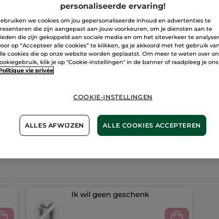
personaliseerde ervaring!
ebruiken we cookies om jou gepersonaliseerde inhoud en advertenties te
Veilige betali
resenteren die zijn aangepast aan jouw voorkeuren, om je diensten aan te
ieden die zijn gekoppeld aan sociale media en om het siteverkeer te analyse
Niet tevreden?
oor op “Accepteer alle cookies” te klikken, ga je akkoord met het gebruik va
lle cookies die op onze website worden geplaatst. Om meer te weten over o
Algemene Voor
ookiegebruik, klik je op "Cookie-instellingen" in de banner of raadpleeg je ons
Politique vie privée
LEES HIER DE 
Klantenrecensi
LEES KLANTENR
COOKIE-INSTELLINGEN
ALLES AFWIJZEN
ALLE COOKIES ACCEPTEREN
Ik wil geen geschenk