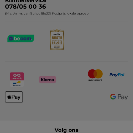
Klantenservice
078/05 00 36
(Ma. t/m vr. van 9u tot 18u30) Kostprijs lokale oproep
Volg ons