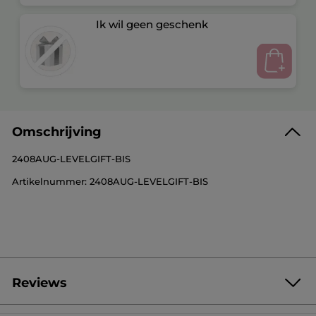
Ik wil geen geschenk
Omschrijving
2408AUG-LEVELGIFT-BIS
Artikelnummer: 2408AUG-LEVELGIFT-BIS
Reviews
Geef als eerste je mening via een review
Geen