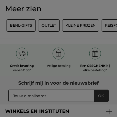
scorewaarde
★★★★★
★★★★★
Meer zien
Geen
beoordelingswaarde
voor
REVIEW TOEVOEGEN
Y
BENL-GIFTS
OUTLET
KLEINE PRIJZEN
REIS
Gratis levering
Veilige betaling
Een
GESCHENK
bij
vanaf € 35*
elke bestelling*
Schrijf mij in voor
de nieuwsbrief
OK
WINKELS EN INSTITUTEN