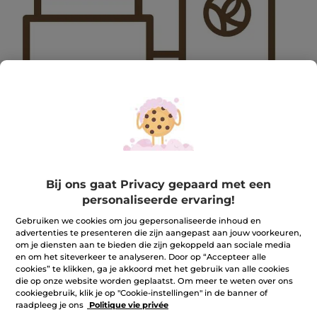
2408AUG-LEVELGIFT-BIS
Bij ons gaat Privacy gepaard met een
2408AUG-LEVELGIFT-BIS
personaliseerde ervaring!
★★★★★
★★★★★
REVIEW TOEVOEGEN
Gebruiken we cookies om jou gepersonaliseerde inhoud en
Geen
advertenties te presenteren die zijn aangepast aan jouw voorkeuren,
beoordelingswaarde
om je diensten aan te bieden die zijn gekoppeld aan sociale media
voor
en om het siteverkeer te analyseren. Door op “Accepteer alle
Aantal
cookies” te klikken, ga je akkoord met het gebruik van alle cookies
die op onze website worden geplaatst. Om meer te weten over ons
cookiegebruik, klik je op "Cookie-instellingen" in de banner of
NIET OP VOORRAAD
raadpleeg je ons
Politique vie privée