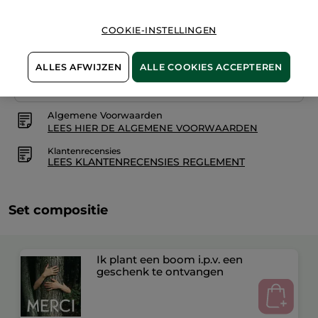
COOKIE-INSTELLINGEN
Veilige betaling
ALLES AFWIJZEN
ALLE COOKIES ACCEPTEREN
Niet tevreden? Geld terug!
Algemene Voorwaarden
LEES HIER DE ALGEMENE VOORWAARDEN
Klantenrecensies
LEES KLANTENRECENSIES REGLEMENT
Set compositie
Ik plant een boom i.p.v. een
geschenk te ontvangen