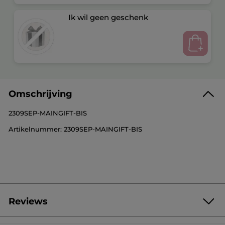
Ik wil geen geschenk
Omschrijving
2309SEP-MAINGIFT-BIS
Artikelnummer: 2309SEP-MAINGIFT-BIS
Reviews
Geef als eerste je mening via een review
Geen