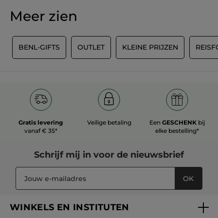
scorewaarde
★★★★★
★★★★★
Meer zien
Geen
beoordelingswaarde
voor
REVIEW TOEVOEGEN
Y
BENL-GIFTS
OUTLET
KLEINE PRIJZEN
REIS
Gratis levering
Veilige betaling
Een
GESCHENK
bij
vanaf € 35*
elke bestelling*
Schrijf mij in voor
de nieuwsbrief
OK
WINKELS EN INSTITUTEN