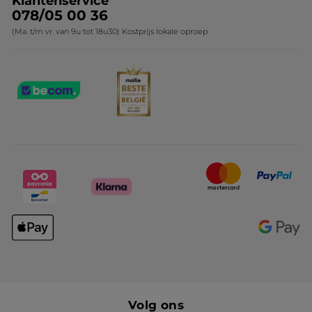
Klantenservice
078/05 00 36
(Ma. t/m vr. van 9u tot 18u30) Kostprijs lokale oproep
Volg ons