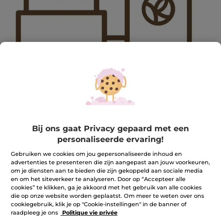
2309SEP-MAINGIFT-BIS
Bij ons gaat Privacy gepaard met een
2309SEP-MAINGIFT-BIS
personaliseerde ervaring!
★★★★★
★★★★★
REVIEW TOEVOEGEN
Gebruiken we cookies om jou gepersonaliseerde inhoud en
Geen
advertenties te presenteren die zijn aangepast aan jouw voorkeuren,
beoordelingswaarde
om je diensten aan te bieden die zijn gekoppeld aan sociale media
voor
en om het siteverkeer te analyseren. Door op “Accepteer alle
Aantal
cookies” te klikken, ga je akkoord met het gebruik van alle cookies
die op onze website worden geplaatst. Om meer te weten over ons
cookiegebruik, klik je op "Cookie-instellingen" in de banner of
NIET OP VOORRAAD
raadpleeg je ons
Politique vie privée