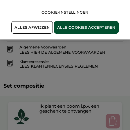
COOKIE-INSTELLINGEN
Veilige betaling
ALLES AFWIJZEN
ALLE COOKIES ACCEPTEREN
Niet tevreden? Geld terug!
Algemene Voorwaarden
LEES HIER DE ALGEMENE VOORWAARDEN
Klantenrecensies
LEES KLANTENRECENSIES REGLEMENT
Set compositie
Ik plant een boom i.p.v. een
geschenk te ontvangen