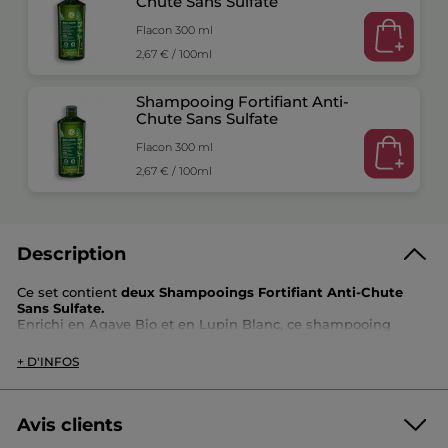
Chute Sans Sulfate
Flacon 300 ml
2,67 € / 100ml
Shampooing Fortifiant Anti-
Chute Sans Sulfate
Flacon 300 ml
2,67 € / 100ml
Description
Ce set contient
deux Shampooings Fortifiant Anti-Chute
Sans Sulfate.
Enrichi en Agave Bio et en Lupin Blanc, ce shampooing
fortifiant stimule le cuir chevelu et freine la chute de cheveux.
Les cheveux poussent plus forts, plus denses et sont pleins
+ D'INFOS
de vitalité.
Référence: BJ928
Avis clients