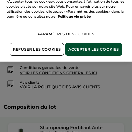
«Accepter tous les cookies», vous consentez à l'utilisation de tous les
sur
cookies placés sur notre site Web. Pour en savoir plus sur notre
Duo
Shampooings
utilisation des cookies, cliquez sur «Paramètres des cookies» dans la
AJOUTER AU PANIER
Fortifiant
bannière ou consultez notre
Politique vie privée
Anti-
Chute
PARAMÈTRES DES COOKIES
Livraison à partir du
12/08
Paiement sécurisé
REFUSER LES COOKIES
ACCEPTER LES COOKIES
Satisfait ou remboursé
Conditions générales de vente
VOIR LES CONDITIONS GÉNÉRALES ICI
Avis clients
VOIR LA POLITIQUE DES AVIS CLIENTS
Composition du lot
Shampooing Fortifiant Anti-