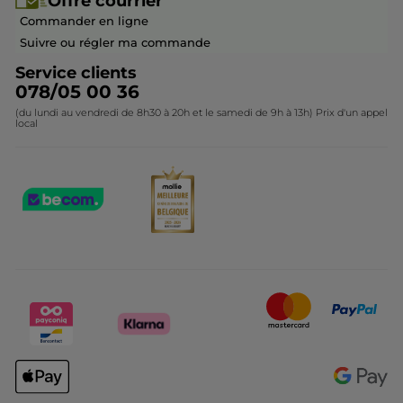
Offre courrier
Devenir franchisé ou gérant
Questions & Réponses
Collection de Noël
Commander en ligne
Contactez-nous
Suivre ou régler ma commande
Service clients
078/05 00 36
(du lundi au vendredi de 8h30 à 20h et le samedi de 9h à 13h) Prix d'un appel
local