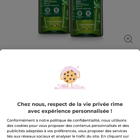
Duo Shampooings Fortifiant Anti-
Chute
Des cheveux plus forts, plus denses et pleins de
vitalité.
Chez nous, respect de la vie privée rime
★★★★★
★★★★★
4.6
(1052)
AJOUTER UN AVIS
avec expérience personnalisée !
4.6
sur
12,99 €
Conformément à notre politique de confidentialité, nous utilisons
15,98 €
-19%
5
des cookies pour vous proposer des contenus personnalisés et des
étoiles.
publicités adaptées à vos préférences, vous proposer des services
Lire
Quantité
les
liés aux réseaux sociaux et analyser le trafic du site. En cliquant sur
avis