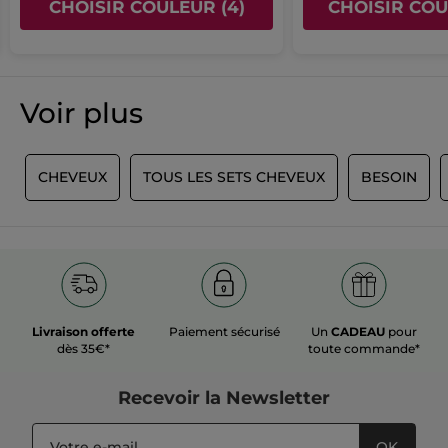
CHOISIR COULEUR (4)
CHOISIR COU
mettre
★★★★★
★★★★★
à
5
jour
J'adore
le
sur
Entière satisfaction.
contenu
5
ci-
étoiles.
dessous
Voir plus
Recommande ce produit
Oui
Publié à l'origine sur yves-rocher.fr
E
CHEVEUX
TOUS LES SETS CHEVEUX
BESOIN
PLUS
Livraison offerte
Paiement sécurisé
Un
CADEAU
pour
dès 35€*
toute commande*
Recevoir
la Newsletter
OK