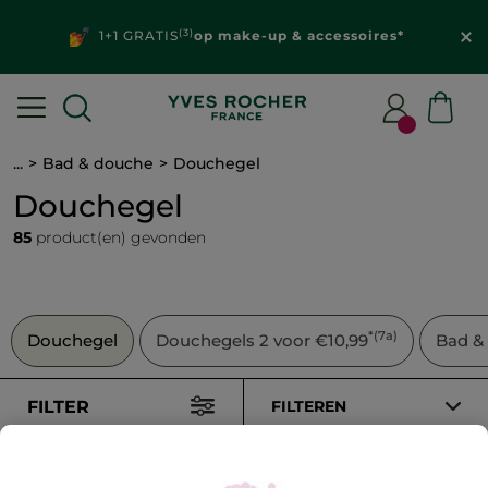
(3)
1+1 GRATIS
op make-up & accessoires*
...
Bad & douche
Douchegel
Douchegel
85
product(en) gevonden
*(7a)
Douchegel
Douchegels 2 voor €10,99
Bad &
FILTER
FILTEREN