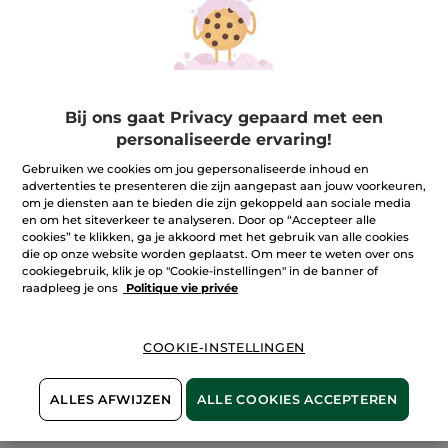
Bij ons gaat Privacy gepaard met een
personaliseerde ervaring!
Gebruiken we cookies om jou gepersonaliseerde inhoud en
advertenties te presenteren die zijn aangepast aan jouw voorkeuren,
om je diensten aan te bieden die zijn gekoppeld aan sociale media
en om het siteverkeer te analyseren. Door op “Accepteer alle
cookies” te klikken, ga je akkoord met het gebruik van alle cookies
die op onze website worden geplaatst. Om meer te weten over ons
cookiegebruik, klik je op "Cookie-instellingen" in de banner of
raadpleeg je ons
Politique vie privée
COOKIE-INSTELLINGEN
100%
plantaardig
60 hectare
ALLES AFWIJZEN
ALLE COOKIES ACCEPTEREN
biologische velden