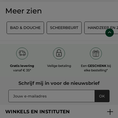
Meer zien
E
BAD & DOUCHE
SCHEERBEURT
HANDZEEP EN 
Gratis levering
Veilige betaling
Een
GESCHENK
bij
vanaf € 35*
elke bestelling*
Schrijf mij in voor
de nieuwsbrief
OK
WINKELS EN INSTITUTEN