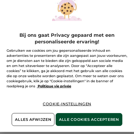
Bij ons gaat Privacy gepaard met een
personaliseerde ervaring!
Gebruiken we cookies om jou gepersonaliseerde inhoud en
advertenties te presenteren die zijn aangepast aan jouw voorkeuren,
om je diensten aan te bieden die zijn gekoppeld aan sociale media
en om het siteverkeer te analyseren. Door op “Accepteer alle
cookies” te klikken, ga je akkoord met het gebruik van alle cookies
die op onze website worden geplaatst. Om meer te weten over ons
cookiegebruik, klik je op "Cookie-instellingen" in de banner of
raadpleeg je ons
Politique vie privée
COOKIE-INSTELLINGEN
100%
plantaardig
60 hectare
ALLES AFWIJZEN
ALLE COOKIES ACCEPTEREN
biologische velden