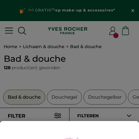
(3)
1+1 GRATIS
op make-up & accessoires*
Home
Lichaam & douche
Bad & douche
Bad & douche
128
product(en) gevonden
Bad & douche
Douchegel
Douchegelbar
Ge
FILTER
FILTEREN