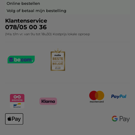
Veelgestelde vragen
Kerstcollectie
Online bestellen
Contact opnemen
Volg of betaal mijn bestelling
Klantenservice
078/05 00 36
(Ma. t/m vr. van 9u tot 18u30) Kostprijs lokale oproep