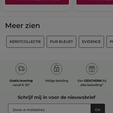
Meer zien
E
KERSTCOLLECTIE
PUR BLEUET
EVIDENCE
P
Gratis levering
Veilige betaling
Een
GESCHENK
bij
vanaf € 35*
elke bestelling*
Schrijf mij in voor
de nieuwsbrief
OK