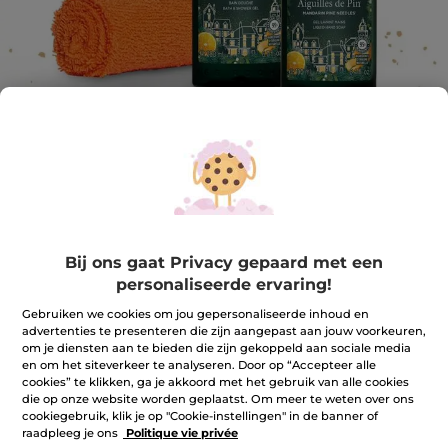
Set mandarijn-dennennaalden
Bij ons gaat Privacy gepaard met een
Een sprankelende en houtachtige geur
personaliseerde ervaring!
★★★★★
★★★★★
REVIEW TOEVOEGEN
Gebruiken we cookies om jou gepersonaliseerde inhoud en
Geen
advertenties te presenteren die zijn aangepast aan jouw voorkeuren,
beoordelingswaarde
om je diensten aan te bieden die zijn gekoppeld aan sociale media
voor
en om het siteverkeer te analyseren. Door op “Accepteer alle
cookies” te klikken, ga je akkoord met het gebruik van alle cookies
Houd me op de hoogte
die op onze website worden geplaatst. Om meer te weten over ons
cookiegebruik, klik je op "Cookie-instellingen" in de banner of
raadpleeg je ons
Politique vie privée