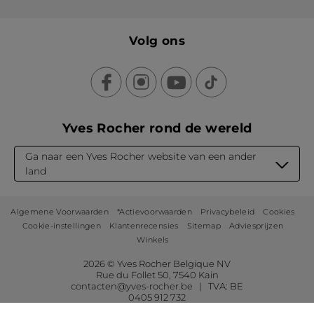
Volg ons
Yves Rocher rond de wereld
Ga naar een Yves Rocher website van een ander
land
Algemene Voorwaarden
*Actievoorwaarden
Privacybeleid
Cookies
Cookie-instellingen
Klantenrecensies
Sitemap
Adviesprijzen
Winkels
2026 © Yves Rocher Belgique NV
Rue du Follet 50, 7540 Kain
contacten@yves-rocher.be | TVA: BE
0405 912 732