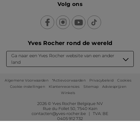
Volg ons
Yves Rocher rond de wereld
Ga naar een Yves Rocher website van een ander
land
Algemene Voorwaarden
*Actievoorwaarden
Privacybeleid
Cookies
Cookie-instellingen
Klantenrecensies
Sitemap
Adviesprijzen
Winkels
2026 © Yves Rocher Belgique NV
Rue du Follet 50, 7540 Kain
contacten@yves-rocher.be | TVA: BE
0405 912 732