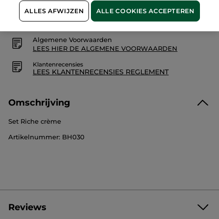
Veilige betaling
ALLES AFWIJZEN
ALLE COOKIES ACCEPTEREN
Niet tevreden? Geld terug!
Algemene Voorwaarden
LEES HIER DE ALGEMENE VOORWAARDEN
Klantenrecensies
LEES KLANTENRECENSIES REGLEMENT
Omschrijving
Set Riche crème
Artikelnummer: BH030
Reviews