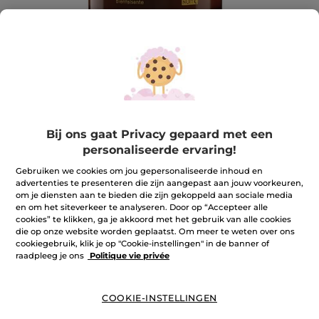
Bij ons gaat Privacy gepaard met een
personaliseerde ervaring!
Gebruiken we cookies om jou gepersonaliseerde inhoud en
Set Riche crème
advertenties te presenteren die zijn aangepast aan jouw voorkeuren,
om je diensten aan te bieden die zijn gekoppeld aan sociale media
Set Riche crème
en om het siteverkeer te analyseren. Door op “Accepteer alle
★★★★★
★★★★★
REVIEW TOEVOEGEN
cookies” te klikken, ga je akkoord met het gebruik van alle cookies
die op onze website worden geplaatst. Om meer te weten over ons
Geen
beoordelingswaarde
cookiegebruik, klik je op "Cookie-instellingen" in de banner of
voor
raadpleeg je ons
Politique vie privée
Houd me op de hoogte
COOKIE-INSTELLINGEN