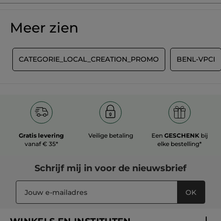
Geef als eerste je mening via een review
Geen
scorewaarde
★★★★★
★★★★★
Meer zien
Geen
beoordelingswaarde
voor
REVIEW TOEVOEGEN
T
CATEGORIE_LOCAL_CREATION_PROMO
BENL-VPCI
Gratis levering
Veilige betaling
Een
GESCHENK
bij
vanaf € 35*
elke bestelling*
Schrijf mij in voor
de nieuwsbrief
OK