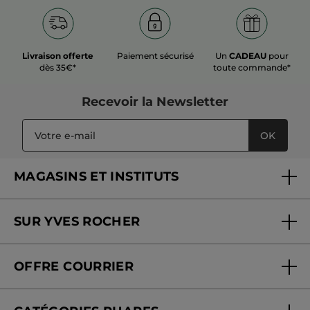
Livraison offerte
Paiement sécurisé
Un
CADEAU
pour
dès 35€*
toute commande*
Recevoir
la Newsletter
OK
MAGASINS ET INSTITUTS
Trouver un magasin ou institut
SUR YVES ROCHER
Soins en institut
Qui sommes-nous
Carte fidélité magasin
OFFRE COURRIER
Nos engagements
Offre courrier
Fondation Yves Rocher