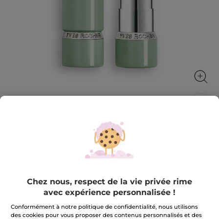
Rouge à lèvres Rouge Botanique Glow
La couleur devient un soin
3.5 g
★★★★★
★★★★★
4.0
(2)
AJOUTER UN AVIS
Chez nous, respect de la vie privée rime
4
avec expérience personnalisée !
sur
23,90 €
5
étoiles.
Conformément à notre politique de confidentialité, nous utilisons
Lire
des cookies pour vous proposer des contenus personnalisés et des
les