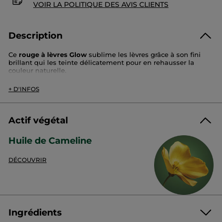
VOIR LA POLITIQUE DES AVIS CLIENTS
Description
Ce
rouge à lèvres Glow
sublime les lèvres grâce à son fini
brillant qui les teinte délicatement pour en rehausser la
couleur naturelle.
Sa formule soin, enrichie en huile de cameline,
nourrit et
+ D'INFOS
hydrate les lèvres
. Elle assure un confort longue durée
jusqu’à 24h
. Visiblement plus lisses et douces, les lèvres
*
sont
52%
plus hydratées
. Sa texture fondante fusionne avec
*
*
les lèvres sans filer dans les ridules.
Actif végétal
Teinte :
rouge pavot
Fini :
brillant
Huile de Cameline
Texture :
légère et fondante
Disponible en
6 teintes
lumineuses et modulables
DÉCOUVRIR
Efficacité cliniquement prouvée
91%
déclarent que la texture fondante fusionne avec les
Ingrédients
lèvres
*
*
*