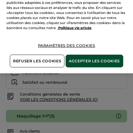
avis
publicités adaptées à vos préférences, vous proposer des services
sur
liés aux réseaux sociaux et analyser le trafic du site. En cliquant sur
35. Rouge Pavot
Rouge
«Accepter tous les cookies», vous consentez à l'utilisation de tous les
à
cookies placés sur notre site Web. Pour en savoir plus sur notre
lèvres
Quantité
Rouge
utilisation des cookies, cliquez sur «Paramètres des cookies» dans la
Botanique
bannière ou consultez notre
Politique vie privée
Glow
AJOUTER AU PANIER
PARAMÈTRES DES COOKIES
REFUSER LES COOKIES
ACCEPTER LES COOKIES
Livraison à partir du
13/08
Paiement sécurisé
Satisfait ou remboursé
Conditions générales de vente
VOIR LES CONDITIONS GÉNÉRALES ICI
Maquillage 1+1*(3)
Avis clients