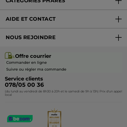
CATÉGORIES PHARES
Blog Act Beautiful
Nouveautés
AIDE ET CONTACT
Promotions
Suivre ma commande
Best-sellers
NOUS REJOINDRE
Mes cadeaux
Idées cadeaux
Rejoindre nos équipes
Offre courrier / dépliant
Collection Monoï
Offre courrier
Devenir franchisé ou gérant
Questions & Réponses
Collection de Noël
Commander en ligne
Contactez-nous
Suivre ou régler ma commande
Service clients
078/05 00 36
(du lundi au vendredi de 8h30 à 20h et le samedi de 9h à 13h) Prix d'un appel
local