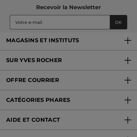
Recevoir
la Newsletter
OK
MAGASINS ET INSTITUTS
Trouver un magasin ou institut
SUR YVES ROCHER
Soins en institut
Qui sommes-nous
Carte fidélité magasin
OFFRE COURRIER
Nos engagements
Offre courrier
Fondation Yves Rocher
CATÉGORIES PHARES
Blog Act Beautiful
Nouveautés
AIDE ET CONTACT
Promotions
Suivre ma commande
Best-sellers