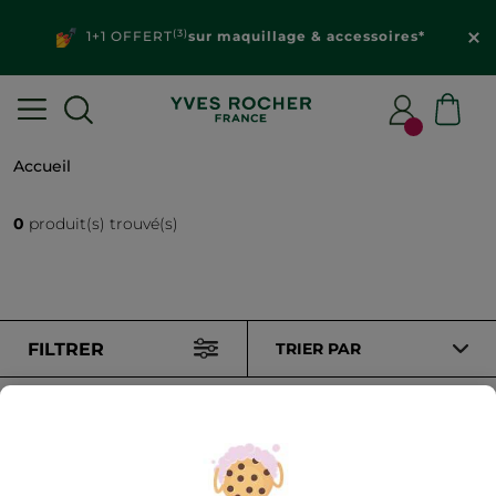
(3)
1+1 OFFERT
sur maquillage & accessoires*
Accueil
0
produit(s) trouvé(s)
FILTRER
TRIER PAR