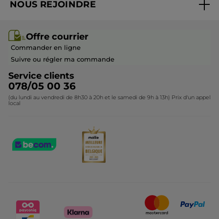
NOUS REJOINDRE
Mes cadeaux
Idées cadeaux
Rejoindre nos équipes
Offre courrier / dépliant
Collection Monoï
Offre courrier
Devenir franchisé ou gérant
Questions & Réponses
Collection de Noël
Commander en ligne
Contactez-nous
Suivre ou régler ma commande
Service clients
078/05 00 36
(du lundi au vendredi de 8h30 à 20h et le samedi de 9h à 13h) Prix d'un appel
local