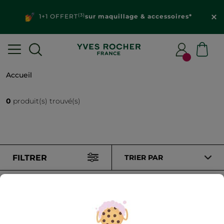
(3)
1+1 OFFERT
sur maquillage & accessoires*
Accueil
0
produit(s) trouvé(s)
FILTRER
TRIER PAR