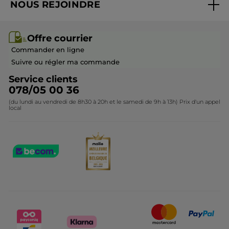
NOUS REJOINDRE
Mes cadeaux
Idées cadeaux
Rejoindre nos équipes
Offre courrier / dépliant
Collection Monoï
Offre courrier
Devenir franchisé ou gérant
Questions & Réponses
Collection de Noël
Commander en ligne
Contactez-nous
Suivre ou régler ma commande
Service clients
078/05 00 36
(du lundi au vendredi de 8h30 à 20h et le samedi de 9h à 13h) Prix d'un appel
local