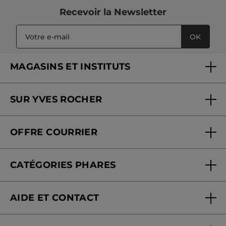
Recevoir
la Newsletter
OK
MAGASINS ET INSTITUTS
Trouver un magasin ou institut
SUR YVES ROCHER
Soins en institut
Qui sommes-nous
Carte fidélité magasin
OFFRE COURRIER
Nos engagements
Offre courrier
Fondation Yves Rocher
CATÉGORIES PHARES
Blog Act Beautiful
Nouveautés
AIDE ET CONTACT
Promotions
Suivre ma commande
Best-sellers