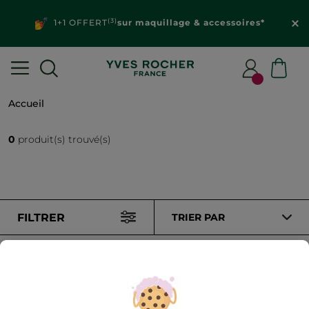
(3)
1+1 OFFERT
sur maquillage & accessoires*
Accueil
0
produit(s) trouvé(s)
FILTRER
TRIER PAR