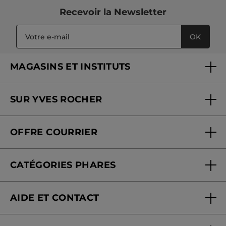
Recevoir
la Newsletter
OK
MAGASINS ET INSTITUTS
Trouver un magasin ou institut
SUR YVES ROCHER
Soins en institut
Qui sommes-nous
Carte fidélité magasin
OFFRE COURRIER
Nos engagements
Offre courrier
Fondation Yves Rocher
CATÉGORIES PHARES
Blog Act Beautiful
Nouveautés
AIDE ET CONTACT
Promotions
Suivre ma commande
Best-sellers