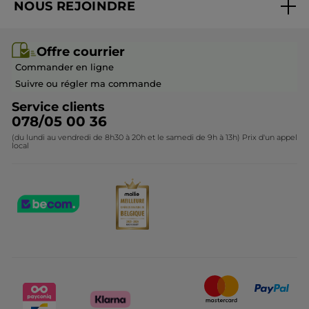
NOUS REJOINDRE
Mes cadeaux
Idées cadeaux
Rejoindre nos équipes
Offre courrier / dépliant
Collection Monoï
Offre courrier
Devenir franchisé ou gérant
Questions & Réponses
Collection de Noël
Commander en ligne
Contactez-nous
Suivre ou régler ma commande
Service clients
078/05 00 36
(du lundi au vendredi de 8h30 à 20h et le samedi de 9h à 13h) Prix d'un appel
local