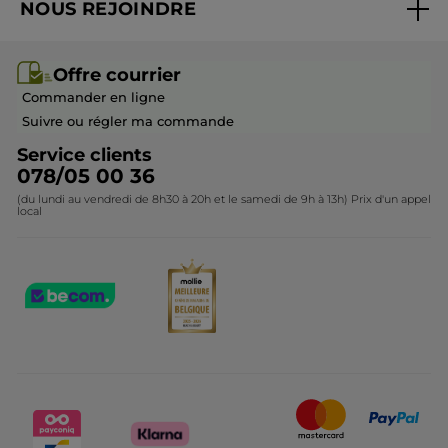
NOUS REJOINDRE
Mes cadeaux
Idées cadeaux
Rejoindre nos équipes
Offre courrier / dépliant
Collection Monoï
Offre courrier
Devenir franchisé ou gérant
Questions & Réponses
Collection de Noël
Commander en ligne
Contactez-nous
Suivre ou régler ma commande
Service clients
078/05 00 36
(du lundi au vendredi de 8h30 à 20h et le samedi de 9h à 13h) Prix d'un appel
local