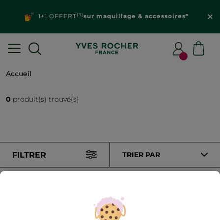
(3)
1+1 OFFERT
sur maquillage & accessoires*
Accueil
0
produit(s) trouvé(s)
FILTRER
TRIER PAR