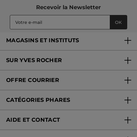
Recevoir
la Newsletter
OK
MAGASINS ET INSTITUTS
Trouver un magasin ou institut
SUR YVES ROCHER
Soins en institut
Qui sommes-nous
Carte fidélité magasin
OFFRE COURRIER
Nos engagements
Offre courrier
Fondation Yves Rocher
CATÉGORIES PHARES
Blog Act Beautiful
Nouveautés
AIDE ET CONTACT
Promotions
Suivre ma commande
Best-sellers