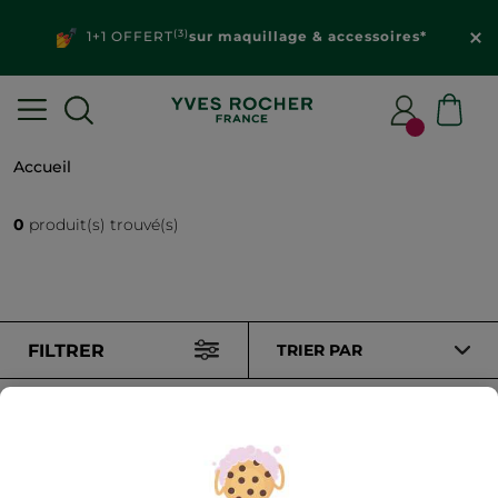
(3)
1+1 OFFERT
sur maquillage & accessoires*
Accueil
0
produit(s) trouvé(s)
FILTRER
TRIER PAR