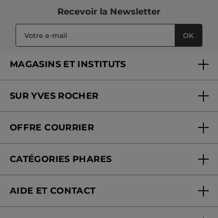
Recevoir
la Newsletter
OK
MAGASINS ET INSTITUTS
Trouver un magasin ou institut
SUR YVES ROCHER
Soins en institut
Qui sommes-nous
Carte fidélité magasin
OFFRE COURRIER
Nos engagements
Offre courrier
Fondation Yves Rocher
CATÉGORIES PHARES
Blog Act Beautiful
Nouveautés
AIDE ET CONTACT
Promotions
Suivre ma commande
Best-sellers