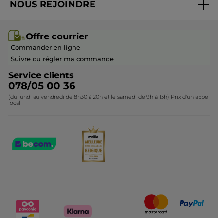
NOUS REJOINDRE
Mes cadeaux
Idées cadeaux
Rejoindre nos équipes
Offre courrier / dépliant
Collection Monoï
Offre courrier
Devenir franchisé ou gérant
Questions & Réponses
Collection de Noël
Commander en ligne
Contactez-nous
Suivre ou régler ma commande
Service clients
078/05 00 36
(du lundi au vendredi de 8h30 à 20h et le samedi de 9h à 13h) Prix d'un appel
local