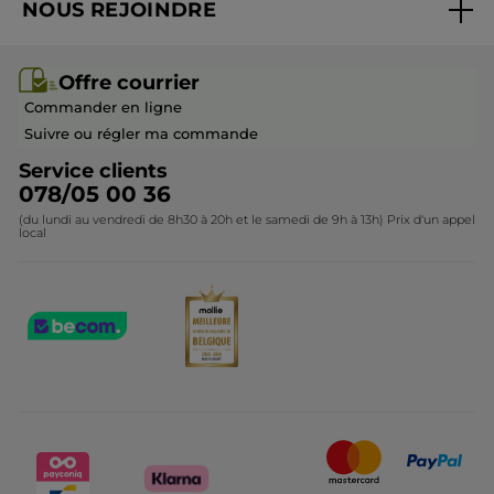
NOUS REJOINDRE
Mes cadeaux
Idées cadeaux
Rejoindre nos équipes
Offre courrier / dépliant
Collection Monoï
Offre courrier
Devenir franchisé ou gérant
Questions & Réponses
Collection de Noël
Commander en ligne
Contactez-nous
Suivre ou régler ma commande
Service clients
078/05 00 36
(du lundi au vendredi de 8h30 à 20h et le samedi de 9h à 13h) Prix d'un appel
local