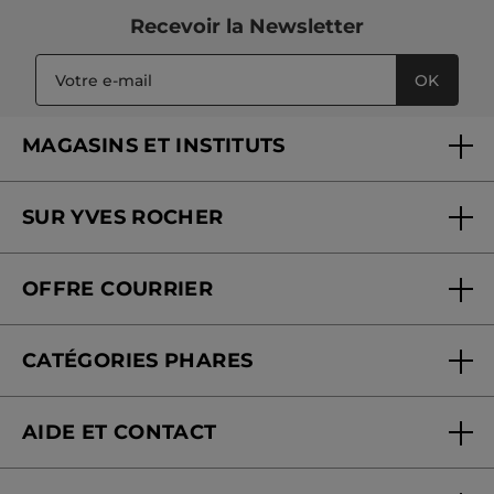
Recevoir
la Newsletter
OK
MAGASINS ET INSTITUTS
Trouver un magasin ou institut
SUR YVES ROCHER
Soins en institut
Qui sommes-nous
Carte fidélité magasin
OFFRE COURRIER
Nos engagements
Offre courrier
Fondation Yves Rocher
CATÉGORIES PHARES
Blog Act Beautiful
Nouveautés
AIDE ET CONTACT
Promotions
Suivre ma commande
Best-sellers