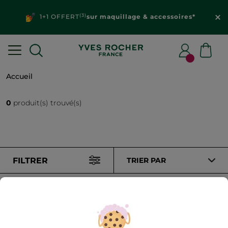
(3)
1+1 OFFERT
sur maquillage & accessoires*
Accueil
0
produit(s) trouvé(s)
FILTRER
TRIER PAR