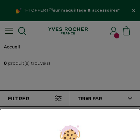
(3)
1+1 OFFERT
sur maquillage & accessoires*
Accueil
0
produit(s) trouvé(s)
FILTRER
TRIER PAR