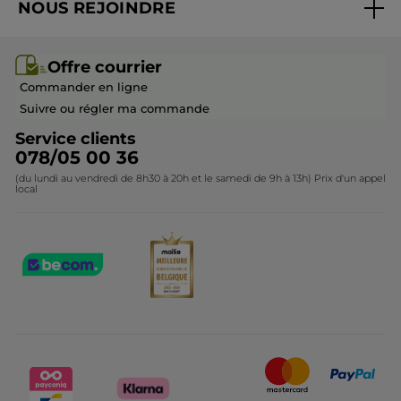
NOUS REJOINDRE
Mes cadeaux
Idées cadeaux
Rejoindre nos équipes
Offre courrier / dépliant
Collection Monoï
Offre courrier
Devenir franchisé ou gérant
Questions & Réponses
Collection de Noël
Commander en ligne
Contactez-nous
Suivre ou régler ma commande
Service clients
078/05 00 36
(du lundi au vendredi de 8h30 à 20h et le samedi de 9h à 13h) Prix d'un appel
local