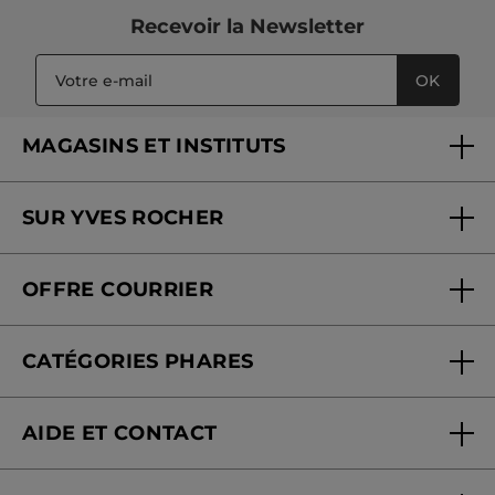
Recevoir
la Newsletter
OK
MAGASINS ET INSTITUTS
Trouver un magasin ou institut
SUR YVES ROCHER
Soins en institut
Qui sommes-nous
Carte fidélité magasin
OFFRE COURRIER
Nos engagements
Offre courrier
Fondation Yves Rocher
CATÉGORIES PHARES
Blog Act Beautiful
Nouveautés
AIDE ET CONTACT
Promotions
Suivre ma commande
Best-sellers