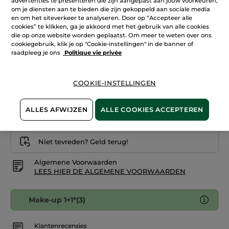
advertenties te presenteren die zijn aangepast aan jouw voorkeuren,
reviews.
om je diensten aan te bieden die zijn gekoppeld aan sociale media
Serumfoundation
Neutre 100
stralende
en om het siteverkeer te analyseren. Door op “Accepteer alle
huid
cookies” te klikken, ga je akkoord met het gebruik van alle cookies
die op onze website worden geplaatst. Om meer te weten over ons
Aantal
cookiegebruik, klik je op "Cookie-instellingen" in de banner of
raadpleeg je ons
Politique vie privée
IN WINKELMANDJE
COOKIE-INSTELLINGEN
Bezorging vanaf
12/08
ALLES AFWIJZEN
ALLE COOKIES ACCEPTEREN
Veilige betaling
Niet tevreden? Geld terug!
Algemene Voorwaarden
LEES HIER DE ALGEMENE VOORWAARDEN
Make-up 1+1*(3)
Klantenrecensies