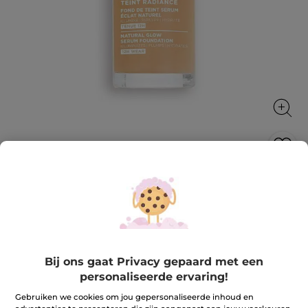
Serumfoundation stralende huid
Verheldert, maakt voller en hydrateert
30 ml
★★★★★
★★★★★
4.3
(206)
REVIEW TOEVOEGEN
4.3
Bij ons gaat Privacy gepaard met een
van
34,90 €
personaliseerde ervaring!
de
5
sterren.
Gebruiken we cookies om jou gepersonaliseerde inhoud en
Lees
+12