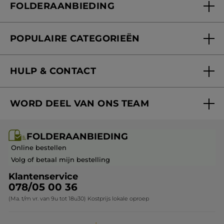
MEER
FOLDERAANBIEDING
Onze beloften
Folderaanbieding
Fondation Yves Rocher
POPULAIRE CATEGORIEËN
Blog Act Beautiful
Nieuwe producten
HULP & CONTACT
Aanbiedingen
Volg mijn bestelling
Bestsellers
WORD DEEL VAN ONS TEAM
Mijn geschenken
Cadeau-ideeën
Carrière & Vacatures
Folderaanbieding / post
Monoï collectie
FOLDERAANBIEDING
Franchisenemer of bedrijfsleider worden
Veelgestelde vragen
Kerstcollectie
Online bestellen
Contact opnemen
Volg of betaal mijn bestelling
Klantenservice
078/05 00 36
(Ma. t/m vr. van 9u tot 18u30) Kostprijs lokale oproep