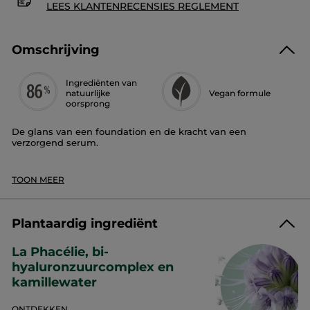
LEES KLANTENRECENSIES REGLEMENT
Omschrijving
Ingrediënten van
natuurlijke
Vegan formule
oorsprong
De glans van een foundation en de kracht van een
verzorgend serum.
- Blijft 12 uur zitten*
-
Finish
: natuurlijke glans
TOON MEER
-
Aanpasbare dekking
: licht tot gemiddeld
-
Textuur
: licht en fris
Deze nieuwe serumfoundation, verheldert, vult op en
Plantaardig ingrediënt
hydrateert voor een stralende huid, elke dag opnieuw.
La Phacélie, bi-
Het is de combinatie van een egale teint met een
tweedehuideffect en de langdurige verzorgende werking van
hyaluronzuurcomplex en
een serum.
kamillewater
Deze serumfoundation zorgt voor een natuurlijke, stralende
finish die 12 uur lang blijft zitten en rimpels en fijne lijntjes
ONTDEKKEN