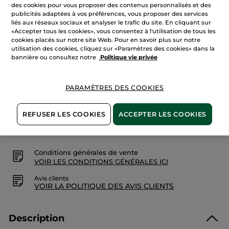
sur
des cookies pour vous proposer des contenus personnalisés et des
Crème
publicités adaptées à vos préférences, vous proposer des services
Mains
liés aux réseaux sociaux et analyser le trafic du site. En cliquant sur
-
AJOUTER AU PANIER
Comme
«Accepter tous les cookies», vous consentez à l'utilisation de tous les
Une
cookies placés sur notre site Web. Pour en savoir plus sur notre
Evidence
utilisation des cookies, cliquez sur «Paramètres des cookies» dans la
bannière ou consultez notre
Politique vie privée
Livraison à partir du
11/08
Paiement sécurisé
PARAMÈTRES DES COOKIES
Satisfait ou remboursé
REFUSER LES COOKIES
ACCEPTER LES COOKIES
Les promotions initiées par Yves Rocher sont des
comparaisons de prix. Ils sont calculés par
comparaison avec les prix tarif du
feuillet tarif
Conditions générales de vente
VOIR LES CONDITIONS GÉNÉRALES ICI
Avis clients
VOIR LA POLITIQUE DES AVIS CLIENTS
Description