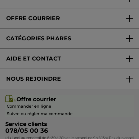
Soins en institut
Qui sommes-nous
Carte fidélité magasin
OFFRE COURRIER
Nos engagements
Offre courrier
Fondation Yves Rocher
CATÉGORIES PHARES
Blog Act Beautiful
Nouveautés
AIDE ET CONTACT
Promotions
Suivre ma commande
Best-sellers
NOUS REJOINDRE
Mes cadeaux
Idées cadeaux
Rejoindre nos équipes
Offre courrier / dépliant
Collection Monoï
Offre courrier
Devenir franchisé ou gérant
Questions & Réponses
Collection de Noël
Commander en ligne
Contactez-nous
Suivre ou régler ma commande
Service clients
078/05 00 36
(du lundi au vendredi de 8h30 à 20h et le samedi de 9h à 13h) Prix d'un appel