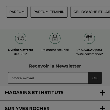
S
PARFUM
PARFUM FÉMININ
GEL DOUCHE ET LA
Livraison offerte
Paiement sécurisé
Un
CADEAU
pour
dès 35€*
toute commande*
Recevoir
la Newsletter
OK
MAGASINS ET INSTITUTS
Trouver un magasin ou institut
SUR YVES ROCHER