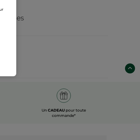
de
sur
ogiques
Un
CADEAU
pour toute
commande*