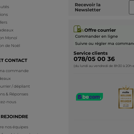
Recevoir
la
utés
Newsletter
ions
lers
Offre courrier
cadeaux
Commander en ligne
ion Monoï
Suivre ou régler ma comman
ion de Noël
Service clients
078/05 00 36
ET CONTACT
(du lundi au vendredi de 8h30 à 20h e
 ma commande
deaux
urrier / dépliant
ons & Réponses
tez-nous
 REJOINDRE
re nos équipes