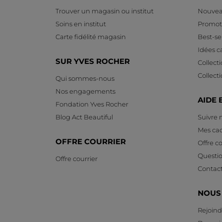
Trouver un magasin ou institut
Nouvea
Soins en institut
Promot
Carte fidélité magasin
Best-sel
Idées 
SUR YVES ROCHER
Collect
Collect
Qui sommes-nous
Nos engagements
AIDE 
Fondation Yves Rocher
Blog Act Beautiful
Suivre
Mes ca
OFFRE COURRIER
Offre co
Questi
Offre courrier
Contac
NOUS
Rejoind