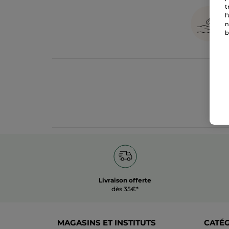
t
l
n
b
Livraison offerte
dès 35€*
MAGASINS ET INSTITUTS
CATÉ