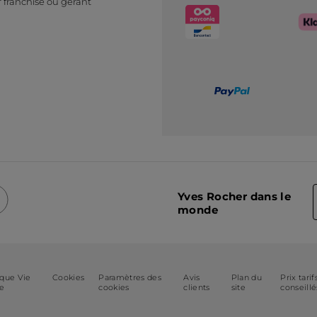
 franchisé ou gérant
Yves Rocher dans le
monde
ique Vie
Cookies
Paramètres des
Avis
Plan du
Prix tarif
ée
cookies
clients
site
conseillé