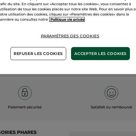
rafic du site. En cliquant sur «Accepter tous les cookies», vous consentez à
100%
actifs
60 hectares
'utilisation de tous les cookies placés sur notre site Web. Pour en savoir plus 
otre utilisation des cookies, cliquez sur «Paramètres des cookies» dans la
végétaux
champs biol
annière ou consultez notre
Politique vie privée
PARAMÈTRES DES COOKIES
Voir plus
REFUSER LES COOKIES
ACCEPTER LES COOKIES
Paiement sécurisé
Satisfait ou remboursé
GORIES PHARES