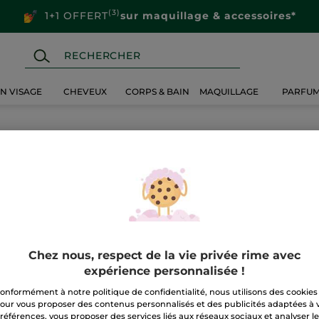
(3)
1+1 OFFERT
sur maquillage & accessoires*
IN VISAGE
CHEVEUX
CORPS & BAIN
MAQUILLAGE
PARFU
Chez nous, respect de la vie privée rime avec
expérience personnalisée !
onformément à notre politique de confidentialité, nous utilisons des cookies
our vous proposer des contenus personnalisés et des publicités adaptées à 
références, vous proposer des services liés aux réseaux sociaux et analyser l