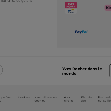
 franchisé ou gérant
Yves Rocher dans le
monde
ique Vie
Cookies
Paramètres des
Avis
Plan du
Prix tarif
ée
cookies
clients
site
conseillé