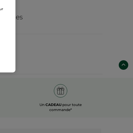
de
sur
ogiques
Un
CADEAU
pour toute
commande*