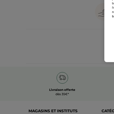
t
l
n
b
Livraison offerte
dès 35€*
MAGASINS ET INSTITUTS
CATÉ