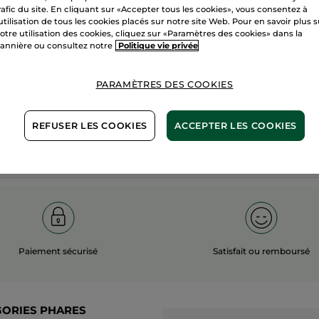
rafic du site. En cliquant sur «Accepter tous les cookies», vous consentez à
100%
actifs
60 hectares
'utilisation de tous les cookies placés sur notre site Web. Pour en savoir plus 
otre utilisation des cookies, cliquez sur «Paramètres des cookies» dans la
végétaux
champs biol
annière ou consultez notre
Politique vie privée
PARAMÈTRES DES COOKIES
Voir plus
REFUSER LES COOKIES
ACCEPTER LES COOKIES
Paiement sécurisé
Satisfait ou remboursé
GORIES PHARES