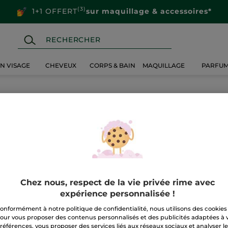
(3)
1+1 OFFERT
sur maquillage & accessoires*
IN VISAGE
CHEVEUX
CORPS & BAIN
MAQUILLAGE
PARFU
Chez nous, respect de la vie privée rime avec
expérience personnalisée !
onformément à notre politique de confidentialité, nous utilisons des cookies
our vous proposer des contenus personnalisés et des publicités adaptées à 
références, vous proposer des services liés aux réseaux sociaux et analyser l