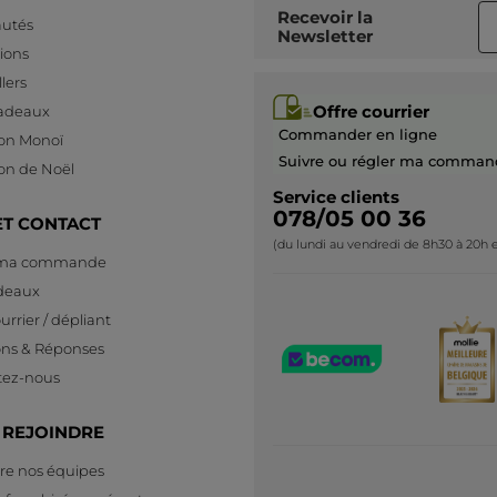
Recevoir
la
utés
Newsletter
ions
lers
Offre courrier
cadeaux
Commander en ligne
ion Monoï
Suivre ou régler ma comman
ion de Noël
Service clients
078/05 00 36
ET CONTACT
(du lundi au vendredi de 8h30 à 20h e
 ma commande
deaux
urrier / dépliant
ons & Réponses
tez-nous
 REJOINDRE
re nos équipes