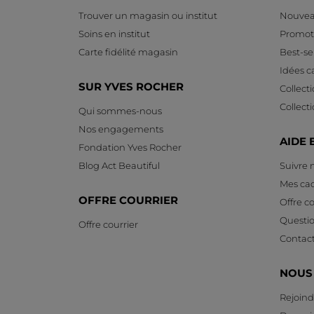
Trouver un magasin ou institut
Nouvea
Soins en institut
Promot
Carte fidélité magasin
Best-sel
Idées 
SUR YVES ROCHER
Collect
Collect
Qui sommes-nous
Nos engagements
AIDE 
Fondation Yves Rocher
Blog Act Beautiful
Suivre
Mes ca
OFFRE COURRIER
Offre co
Questi
Offre courrier
Contac
NOUS
Rejoind