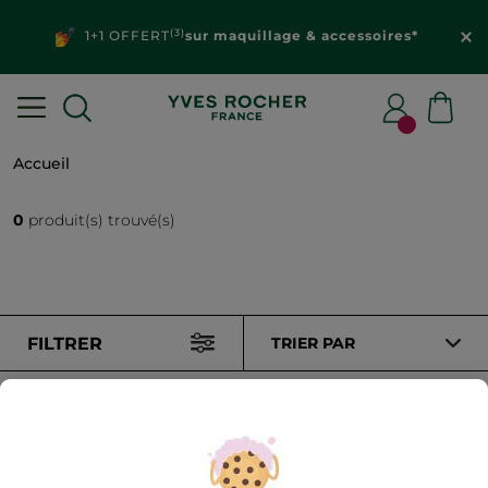
(3)
1+1 OFFERT
sur maquillage & accessoires*
Accueil
0
produit(s) trouvé(s)
FILTRER
TRIER PAR