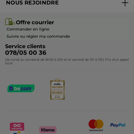
NOUS REJOINDRE
Mes cadeaux
Idées cadeaux
Rejoindre nos équipes
Offre courrier / dépliant
Collection Monoï
Offre courrier
Devenir franchisé ou gérant
Questions & Réponses
Collection de Noël
Commander en ligne
Contactez-nous
Suivre ou régler ma commande
Service clients
078/05 00 36
(du lundi au vendredi de 8h30 à 20h et le samedi de 9h à 13h) Prix d'un appel
local