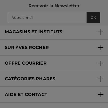
Recevoir
la Newsletter
OK
MAGASINS ET INSTITUTS
Trouver un magasin ou institut
SUR YVES ROCHER
Soins en institut
Qui sommes-nous
Carte fidélité magasin
OFFRE COURRIER
Nos engagements
Offre courrier
Fondation Yves Rocher
CATÉGORIES PHARES
Blog Act Beautiful
Nouveautés
AIDE ET CONTACT
Promotions
Suivre ma commande
Best-sellers