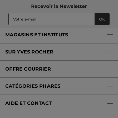
Recevoir
la Newsletter
OK
MAGASINS ET INSTITUTS
Trouver un magasin ou institut
SUR YVES ROCHER
Soins en institut
Qui sommes-nous
Carte fidélité magasin
OFFRE COURRIER
Nos engagements
Offre courrier
Fondation Yves Rocher
CATÉGORIES PHARES
Blog Act Beautiful
Nouveautés
AIDE ET CONTACT
Promotions
Suivre ma commande
Best-sellers