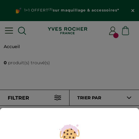
(3)
1+1 OFFERT
sur maquillage & accessoires*
Accueil
0
produit(s) trouvé(s)
FILTRER
TRIER PAR