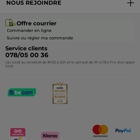
NOUS REJOINDRE
Mes cadeaux
Idées cadeaux
Rejoindre nos équipes
Offre courrier / dépliant
Collection Monoï
Offre courrier
Devenir franchisé ou gérant
Questions & Réponses
Collection de Noël
Commander en ligne
Contactez-nous
Suivre ou régler ma commande
Service clients
078/05 00 36
(du lundi au vendredi de 8h30 à 20h et le samedi de 9h à 13h) Prix d'un appel
local