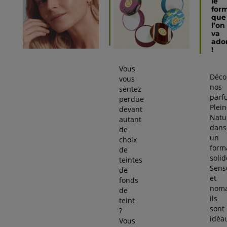
teinte
le
de
for
fond
que
de
l’on
teint
va
?
ado
!
Vous
Déco
vous
nos
sentez
parf
perdue
Plei
devant
Natu
autant
dans
de
un
choix
form
de
solid
teintes
Sens
de
et
fonds
noma
de
ils
teint
sont
?
idéa
Vous