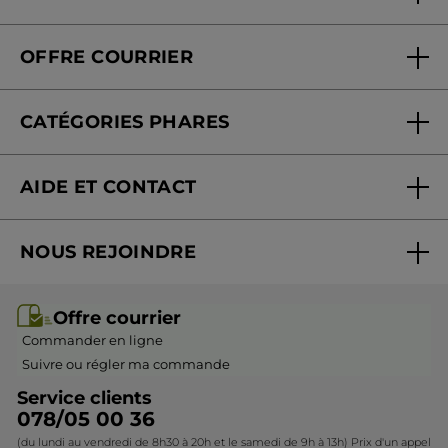
Soins en institut
Qui sommes-nous
Carte fidélité magasin
OFFRE COURRIER
Nos engagements
Offre courrier
Fondation Yves Rocher
CATÉGORIES PHARES
Blog Act Beautiful
Nouveautés
AIDE ET CONTACT
Promotions
Suivre ma commande
Best-sellers
NOUS REJOINDRE
Mes cadeaux
Idées cadeaux
Rejoindre nos équipes
Offre courrier / dépliant
Collection Monoï
Offre courrier
Devenir franchisé ou gérant
Questions & Réponses
Collection de Noël
Commander en ligne
Contactez-nous
Suivre ou régler ma commande
Service clients
078/05 00 36
(du lundi au vendredi de 8h30 à 20h et le samedi de 9h à 13h) Prix d'un appel