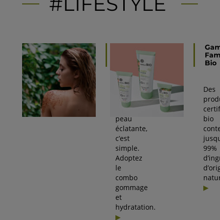
#LIFESTYLE
Faire
Ga
peau
Fami
neuve
Bio
Pour
Des
avoir
prod
une
certi
peau
bio
éclatante,
cont
c’est
jusq
simple.
99%
Adoptez
d’ing
le
d’ori
combo
natur
gommage
et
hydratation.