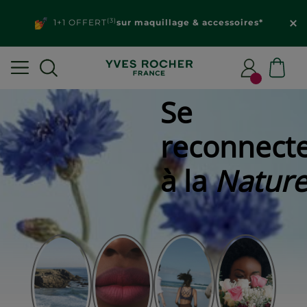
(3)
1+1 OFFERT
sur maquillage & accessoires*
Se
reconnect
à la
Natur