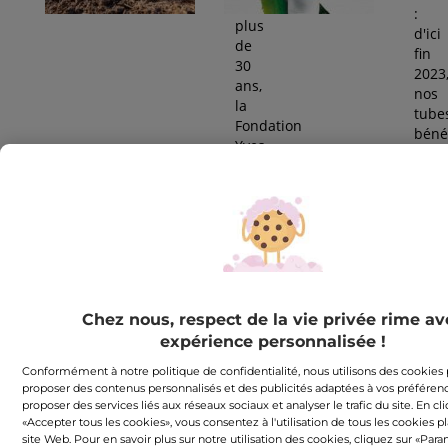
Depuis
:
plus
d'ici
de
fin
30
2023
ans,
nos
la
tube
Fondation
béné
Yves
de
Rocher
pas
mobilise
moin
aux
de
4
40%
coins
de
du
plas
monde
recyc
pour
Chez nous, respect de la vie privée rime av
préserver
expérience personnalisée !
les
ressources
Conformément à notre politique de confidentialité, nous utilisons des cookies
naturelles
proposer des contenus personnalisés et des publicités adaptées à vos préféren
et
proposer des services liés aux réseaux sociaux et analyser le trafic du site. En cl
«Accepter tous les cookies», vous consentez à l'utilisation de tous les cookies p
les
site Web. Pour en savoir plus sur notre utilisation des cookies, cliquez sur «Par
écosystèmes.