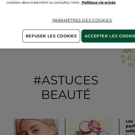
cookies» dans la bannière ou consultez notre
Politique vie privée
PARAMÈTRES DES COOKIES
▶
REFUSER LES COOKIES
ACCEPTER LES COOKI
Voir toutes nos actions
#ASTUCES
BEAUTÉ
Comment
Les
choisir
par
sa
soli