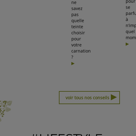
pour
ne
se
savez
parf
pas
à
quelle
n’im
teinte
quel
choisir
mom
pour
votre
carnation
?
▶
voir tous nos conseils