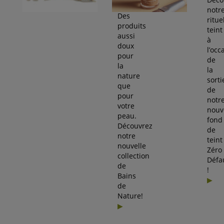
notr
Des
ritue
produits
teint
aussi
à
doux
l’occ
pour
de
la
la
nature
sorti
que
de
pour
notr
votre
nouv
peau.
fond
Découvrez
de
notre
teint
nouvelle
Zéro
collection
Défa
de
!
Bains
de
Nature!