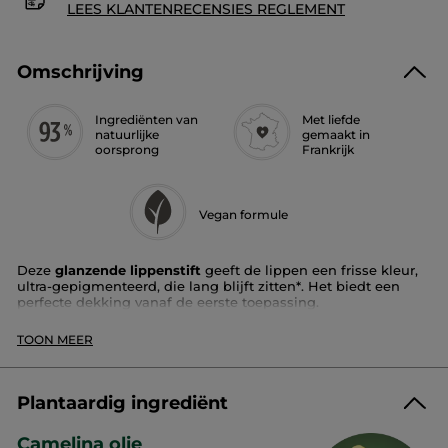
LEES KLANTENRECENSIES REGLEMENT
Omschrijving
Ingrediënten van
Met liefde
natuurlijke
gemaakt in
oorsprong
Frankrijk
Vegan formule
Deze
glanzende lippenstift
geeft de lippen een frisse kleur,
ultra-gepigmenteerd, die lang blijft zitten*. Het biedt een
perfecte dekking vanaf de eerste toepassing.
Deze formule, verrijkt met cameline-olie,
voedt en
TOON MEER
hydrateert je lippen
. Hij garandeert
langdurig comfort tot
wel 24 u lang**
. De lippen zijn gladder en zachter en
52%***
gehydrateerder
. De romige textuur glijdt gemakkelijk bij het
aanbrengen zonder dat het in de plooien verdwijnt, terwijl de
Plantaardig ingrediënt
nieuwe druifvorm heel nauwkeurig op de lippen aansluit.
Camelina olie
Kleur:
kosmosrood