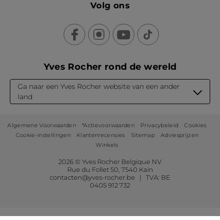
Volg ons
Yves Rocher rond de wereld
Ga naar een Yves Rocher website van een ander
land
Algemene Voorwaarden
*Actievoorwaarden
Privacybeleid
Cookies
Cookie-instellingen
Klantenrecensies
Sitemap
Adviesprijzen
Winkels
2026 © Yves Rocher Belgique NV
Rue du Follet 50, 7540 Kain
contacten@yves-rocher.be | TVA: BE
0405 912 732