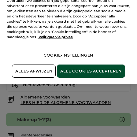
Gebruiken we cookies om jou gepersonaliseerde inhoud en
reviews.
advertenties te presenteren die zijn aangepast aan jouw voorkeuren,
Lippenstift
340. Rouge Cosmos
Rouge
om je diensten aan te bieden die zijn gekoppeld aan sociale media
Botanique
en om het siteverkeer te analyseren. Door op “Accepteer alle
Satin
cookies” te klikken, ga je akkoord met het gebruik van alle cookies
Aantal
die op onze website worden geplaatst. Om meer te weten over ons
cookiegebruik, klik je op "Cookie-instellingen" in de banner of
raadpleeg je ons
Politique vie privée
IN WINKELMANDJE
COOKIE-INSTELLINGEN
Bezorging vanaf
12/08
ALLES AFWIJZEN
ALLE COOKIES ACCEPTEREN
Veilige betaling
Niet tevreden? Geld terug!
Algemene Voorwaarden
LEES HIER DE ALGEMENE VOORWAARDEN
Make-up 1+1*(3)
Klantenrecensies