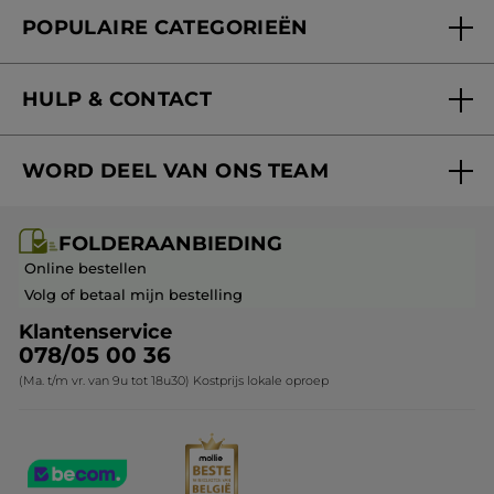
Folderaanbieding
Fondation Yves Rocher
POPULAIRE CATEGORIEËN
Blog Act Beautiful
Nieuwe producten
HULP & CONTACT
Aanbiedingen
Volg mijn bestelling
Bestsellers
WORD DEEL VAN ONS TEAM
Mijn geschenken
Cadeau-ideeën
Carrière & Vacatures
Folderaanbieding / post
Monoï collectie
FOLDERAANBIEDING
Franchisenemer of bedrijfsleider worden
Veelgestelde vragen
Kerstcollectie
Online bestellen
Contact opnemen
Volg of betaal mijn bestelling
Klantenservice
078/05 00 36
(Ma. t/m vr. van 9u tot 18u30) Kostprijs lokale oproep