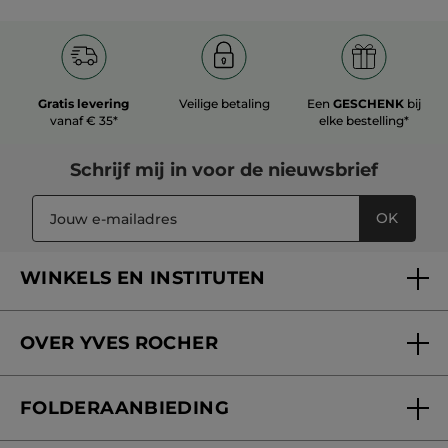
Gratis levering
Veilige betaling
Een
GESCHENK
bij
vanaf € 35*
elke bestelling*
Schrijf mij in voor
de nieuwsbrief
OK
WINKELS EN INSTITUTEN
Een winkel of instituut vinden
OVER YVES ROCHER
Verzorging in onze Schoonheidsinstituten
Wie zijn we
Mijn klantenkaart
FOLDERAANBIEDING
Onze beloften