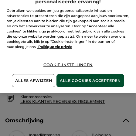
Douchegel
personaliseerde ervaring!
Olijf
Aantal
&
Gebruiken we cookies om jou gepersonaliseerde inhoud en
Petitgrain
advertenties te presenteren die zijn aangepast aan jouw voorkeuren,
om je diensten aan te bieden die zijn gekoppeld aan sociale media
en om het siteverkeer te analyseren. Door op “Accepteer alle
IN WINKELMANDJE
cookies” te klikken, ga je akkoord met het gebruik van alle cookies
die op onze website worden geplaatst. Om meer te weten over ons
cookiegebruik, klik je op "Cookie-instellingen" in de banner of
raadpleeg je ons
Politique vie privée
Bezorging vanaf
12/08
Veilige betaling
COOKIE-INSTELLINGEN
Niet tevreden? Geld terug!
ALLES AFWIJZEN
ALLE COOKIES ACCEPTEREN
Algemene Voorwaarden
LEES HIER DE ALGEMENE VOORWAARDEN
Klantenrecensies
LEES KLANTENRECENSIES REGLEMENT
Omschrijving
Ingrediënten van
Biologisch