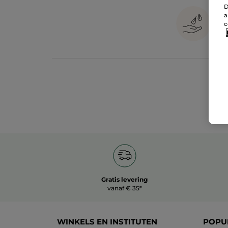
D
a
c
Gratis levering
vanaf € 35*
WINKELS EN INSTITUTEN
POPU