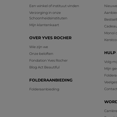
Een winkel of instituut vinden
Nieuwe
Verzorging in onze
Aanbie
Schoonheidsinstituten
Bestsel
Mijn klantenkaart
Cadeau
Monoï c
OVER YVES ROCHER
Kerstcol
Wie zijn we
HULP
Onze beloften
Fondation Yves Rocher
Volg mi
Blog Act Beautiful
Mijn g
Foldera
FOLDERAANBIEDING
Veelges
Contac
Folderaanbieding
WORD
Carrièr