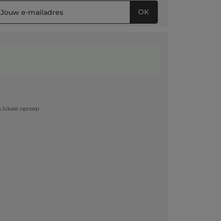
OK
g
js lokale oproep