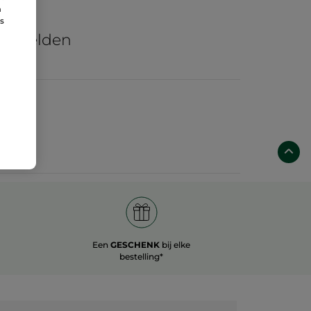
n
re
ns
he velden
Een
GESCHENK
bij elke
bestelling*