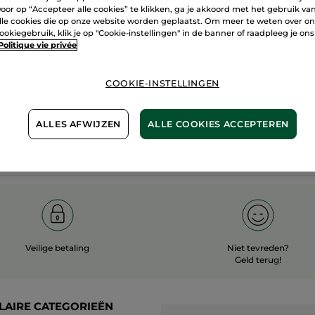
oor op “Accepteer alle cookies” te klikken, ga je akkoord met het gebruik va
60 hecta
lle cookies die op onze website worden geplaatst. Om meer te weten over o
100%
plantaardig
ookiegebruik, klik je op "Cookie-instellingen" in de banner of raadpleeg je ons
biologisc
Politique vie privée
COOKIE-INSTELLINGEN
Meer zien
ALLES AFWIJZEN
ALLE COOKIES ACCEPTEREN
Veilige betaling
Niet tevreden?
Geld terug!
LAIRE CATEGORIEËN