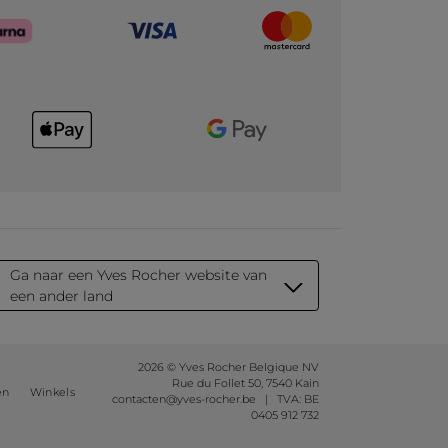
Ga naar een Yves Rocher website van
een ander land
2026 © Yves Rocher Belgique NV
Rue du Follet 50, 7540 Kain
en
Winkels
contacten@yves-rocher.be | TVA: BE
0405 912 732