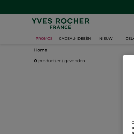
PROMOS
CADEAU-IDEEËN
NIEUW
GEL
Home
0
product(en) gevonden
G
p
b