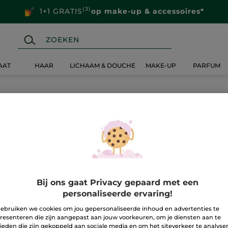
(3)
1+1 GRATIS
op make-up & accessoires*
AAT
HAAR
LICHAAM & DOUCHE
MAKE-UP
PARFUM
Bij ons gaat Privacy gepaard met een
personaliseerde ervaring!
ebruiken we cookies om jou gepersonaliseerde inhoud en advertenties te
resenteren die zijn aangepast aan jouw voorkeuren, om je diensten aan te
ieden die zijn gekoppeld aan sociale media en om het siteverkeer te analyse