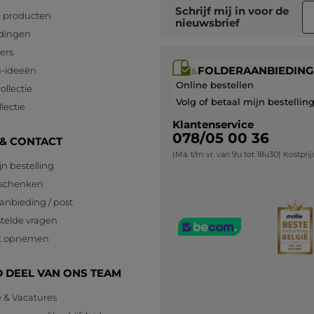
Schrijf mij in voor
de
 producten
nieuwsbrief
dingen
lers
FOLDERAANBIEDING
-ideeën
Online bestellen
ollectie
Volg of betaal mijn bestellin
lectie
Klantenservice
078/05 00 36
 & CONTACT
(Ma. t/m vr. van 9u tot 18u30) Kostpri
jn bestelling
eschenken
anbieding / post
telde vragen
t opnemen
 DEEL VAN ONS TEAM
e & Vacatures