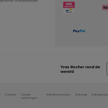
senemer of bedrijfsleider
n
Yves Rocher rond de
wereld
d
Cookies
Cookie-
Klantenrecensies
Sitemap
Adviesprijz
instellingen