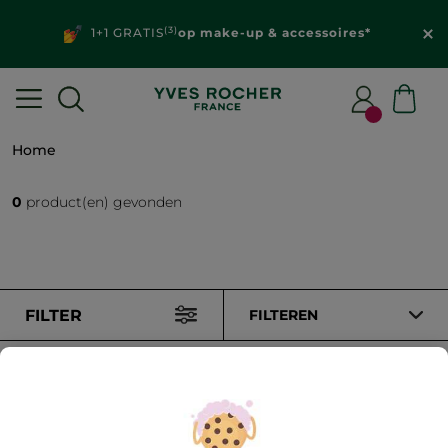
(3)
1+1 GRATIS
op make-up & accessoires*
Home
0
product(en) gevonden
FILTER
FILTEREN