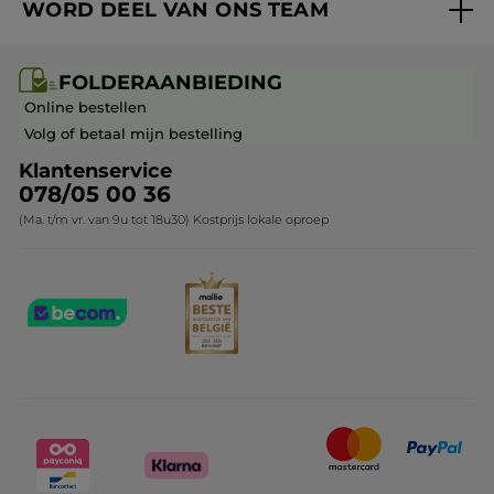
WORD DEEL VAN ONS TEAM
Mijn geschenken
Cadeau-ideeën
Carrière & Vacatures
Folderaanbieding / post
Monoï collectie
FOLDERAANBIEDING
Franchisenemer of bedrijfsleider worden
Veelgestelde vragen
Kerstcollectie
Online bestellen
Contact opnemen
Volg of betaal mijn bestelling
Klantenservice
078/05 00 36
(Ma. t/m vr. van 9u tot 18u30) Kostprijs lokale oproep