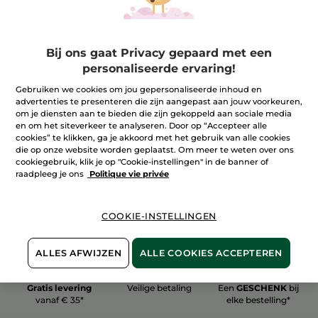
Bij ons gaat Privacy gepaard met een
personaliseerde ervaring!
100%
plantaardig
60 hectare
Gebruiken we cookies om jou gepersonaliseerde inhoud en
biologische velden
advertenties te presenteren die zijn aangepast aan jouw voorkeuren,
om je diensten aan te bieden die zijn gekoppeld aan sociale media
en om het siteverkeer te analyseren. Door op “Accepteer alle
cookies” te klikken, ga je akkoord met het gebruik van alle cookies
Meer zien
die op onze website worden geplaatst. Om meer te weten over ons
cookiegebruik, klik je op "Cookie-instellingen" in de banner of
raadpleeg je ons
Politique vie privée
COOKIE-INSTELLINGEN
ALLES AFWIJZEN
ALLE COOKIES ACCEPTEREN
Gratis levering
Veilige betaling
Een
GESCHENK
bij
vanaf € 35*
elke bestelling*