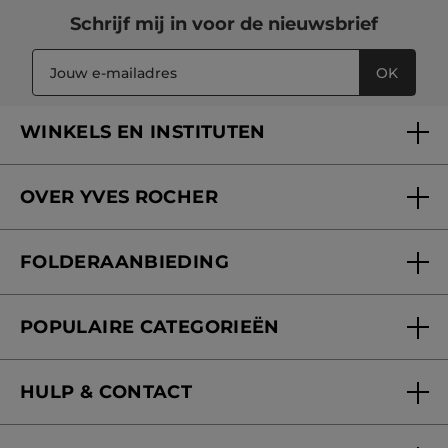
Schrijf mij in voor
de nieuwsbrief
OK
WINKELS EN INSTITUTEN
Een winkel of instituut vinden
OVER YVES ROCHER
Verzorging in onze Schoonheidsinstituten
Wie zijn we
Mijn klantenkaart
FOLDERAANBIEDING
Onze beloften
Folderaanbieding
Fondation Yves Rocher
POPULAIRE CATEGORIEËN
Blog Act Beautiful
Nieuwe producten
HULP & CONTACT
Aanbiedingen
Volg mijn bestelling
Bestsellers