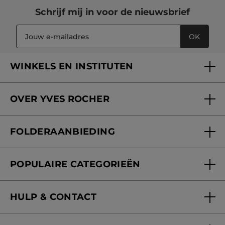
Schrijf mij in voor
de nieuwsbrief
OK
WINKELS EN INSTITUTEN
Een winkel of instituut vinden
OVER YVES ROCHER
Verzorging in onze Schoonheidsinstituten
Wie zijn we
Mijn klantenkaart
FOLDERAANBIEDING
Onze beloften
Folderaanbieding
Fondation Yves Rocher
POPULAIRE CATEGORIEËN
Blog Act Beautiful
Nieuwe producten
HULP & CONTACT
Aanbiedingen
Volg mijn bestelling
Bestsellers