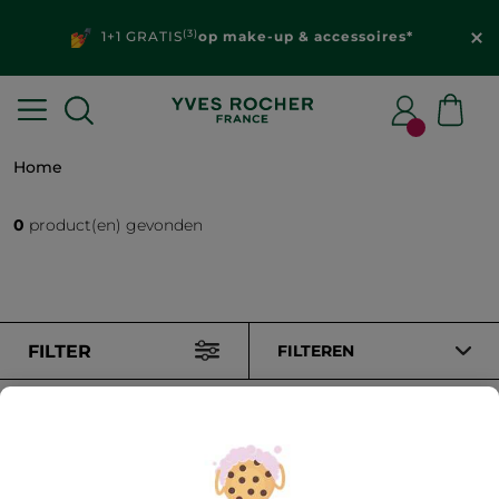
(3)
1+1 GRATIS
op make-up & accessoires*
Home
0
product(en) gevonden
FILTER
FILTEREN