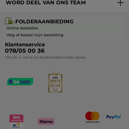
WORD DEEL VAN ONS TEAM
Mijn geschenken
Cadeau-ideeën
Carrière & Vacatures
Folderaanbieding / post
Monoï collectie
FOLDERAANBIEDING
Franchisenemer of bedrijfsleider worden
Veelgestelde vragen
Kerstcollectie
Online bestellen
Contact opnemen
Volg of betaal mijn bestelling
Klantenservice
078/05 00 36
(Ma. t/m vr. van 9u tot 18u30) Kostprijs lokale oproep