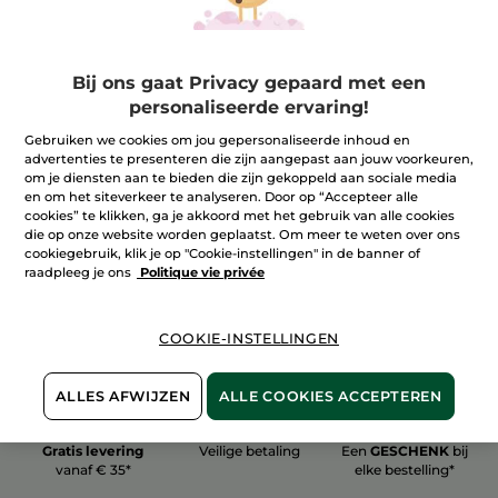
Bij ons gaat Privacy gepaard met een
personaliseerde ervaring!
100%
plantaardig
60 hectare
Gebruiken we cookies om jou gepersonaliseerde inhoud en
biologische velden
advertenties te presenteren die zijn aangepast aan jouw voorkeuren,
om je diensten aan te bieden die zijn gekoppeld aan sociale media
en om het siteverkeer te analyseren. Door op “Accepteer alle
cookies” te klikken, ga je akkoord met het gebruik van alle cookies
Meer zien
die op onze website worden geplaatst. Om meer te weten over ons
cookiegebruik, klik je op "Cookie-instellingen" in de banner of
raadpleeg je ons
Politique vie privée
COOKIE-INSTELLINGEN
ALLES AFWIJZEN
ALLE COOKIES ACCEPTEREN
Gratis levering
Veilige betaling
Een
GESCHENK
bij
vanaf € 35*
elke bestelling*