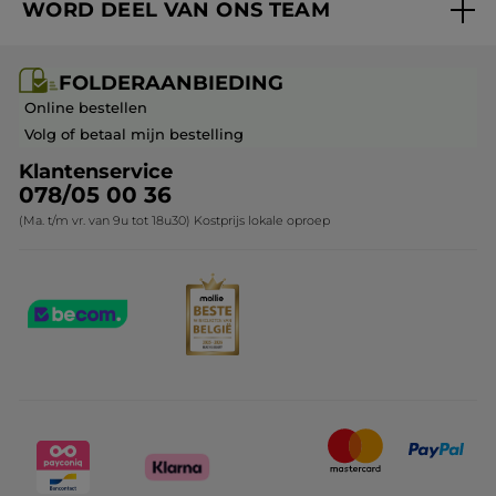
WORD DEEL VAN ONS TEAM
Mijn geschenken
Cadeau-ideeën
Carrière & Vacatures
Folderaanbieding / post
Monoï collectie
FOLDERAANBIEDING
Franchisenemer of bedrijfsleider worden
Veelgestelde vragen
Kerstcollectie
Online bestellen
Contact opnemen
Volg of betaal mijn bestelling
Klantenservice
078/05 00 36
(Ma. t/m vr. van 9u tot 18u30) Kostprijs lokale oproep