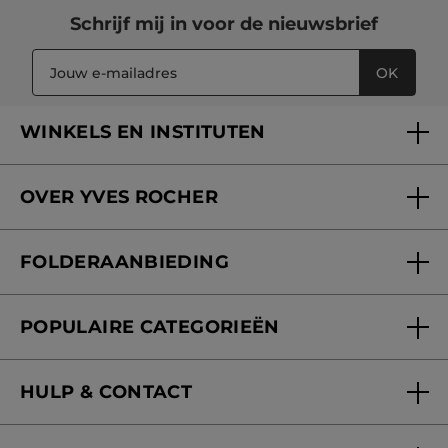
Schrijf mij in voor
de nieuwsbrief
OK
WINKELS EN INSTITUTEN
Een winkel of instituut vinden
OVER YVES ROCHER
Verzorging in onze Schoonheidsinstituten
Wie zijn we
Mijn klantenkaart
FOLDERAANBIEDING
Onze beloften
Folderaanbieding
Fondation Yves Rocher
POPULAIRE CATEGORIEËN
Blog Act Beautiful
Nieuwe producten
HULP & CONTACT
Aanbiedingen
Volg mijn bestelling
Bestsellers