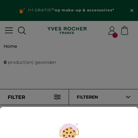
(3)
1+1 GRATIS
op make-up & accessoires*
Home
0
product(en) gevonden
FILTER
FILTEREN