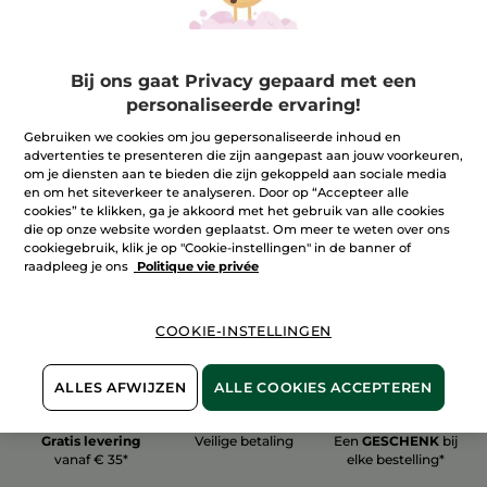
Bij ons gaat Privacy gepaard met een
personaliseerde ervaring!
100%
plantaardig
60 hectare
Gebruiken we cookies om jou gepersonaliseerde inhoud en
biologische velden
advertenties te presenteren die zijn aangepast aan jouw voorkeuren,
om je diensten aan te bieden die zijn gekoppeld aan sociale media
en om het siteverkeer te analyseren. Door op “Accepteer alle
cookies” te klikken, ga je akkoord met het gebruik van alle cookies
Meer zien
die op onze website worden geplaatst. Om meer te weten over ons
cookiegebruik, klik je op "Cookie-instellingen" in de banner of
raadpleeg je ons
Politique vie privée
COOKIE-INSTELLINGEN
ALLES AFWIJZEN
ALLE COOKIES ACCEPTEREN
Gratis levering
Veilige betaling
Een
GESCHENK
bij
vanaf € 35*
elke bestelling*