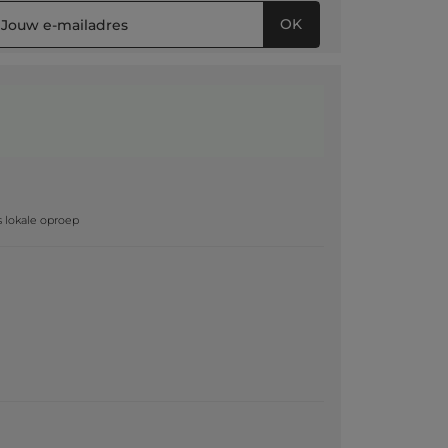
OK
g
js lokale oproep