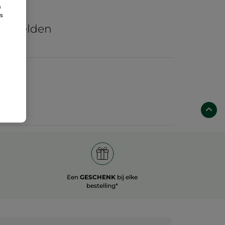
n
re
ns
he velden
Een
GESCHENK
bij elke
bestelling*