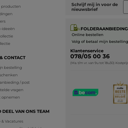
Schrijf mij in voor
de
 producten
nieuwsbrief
dingen
lers
FOLDERAANBIEDING
-ideeën
Online bestellen
ollectie
Volg of betaal mijn bestellin
lectie
Klantenservice
078/05 00 36
 & CONTACT
(Ma. t/m vr. van 9u tot 18u30) Kostpri
jn bestelling
eschenken
anbieding / post
telde vragen
t opnemen
 DEEL VAN ONS TEAM
e & Vacatures