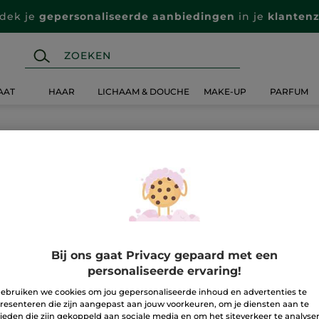
dek je
gepersonaliseerde aanbiedingen
in je
klanten
AAT
HAAR
LICHAAM & DOUCHE
MAKE-UP
PARFUM
Bij ons gaat Privacy gepaard met een
personaliseerde ervaring!
ebruiken we cookies om jou gepersonaliseerde inhoud en advertenties te
resenteren die zijn aangepast aan jouw voorkeuren, om je diensten aan te
ieden die zijn gekoppeld aan sociale media en om het siteverkeer te analyse