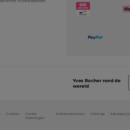
senemer of bedrijfsleider
n
Yves Rocher rond de
wereld
d
Cookies
Cookie-
Klantenrecensies
Sitemap
Adviesprijz
instellingen