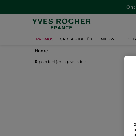
Ont
PROMOS
CADEAU-IDEEËN
NIEUW
GEL
Home
0
product(en) gevonden
G
p
b