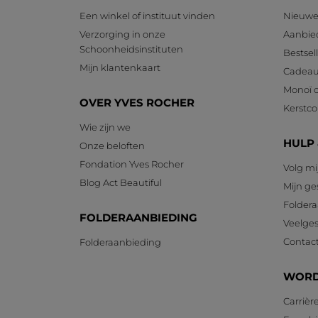
Een winkel of instituut vinden
Nieuwe
Verzorging in onze
Aanbie
Schoonheidsinstituten
Bestsel
Mijn klantenkaart
Cadeau
Monoï c
OVER YVES ROCHER
Kerstcol
Wie zijn we
HULP
Onze beloften
Fondation Yves Rocher
Volg mi
Blog Act Beautiful
Mijn g
Foldera
FOLDERAANBIEDING
Veelges
Contac
Folderaanbieding
WORD
Carrièr