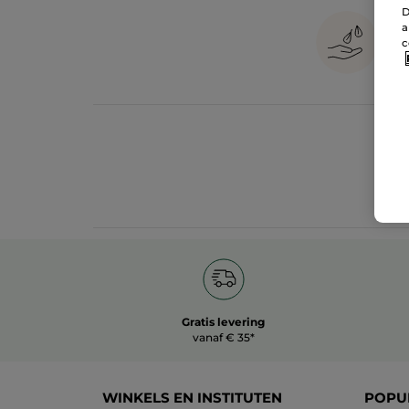
D
a
c
Gratis levering
vanaf € 35*
WINKELS EN INSTITUTEN
POPU