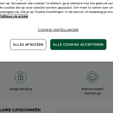
oor op “Accepteer alle cookies” te klikken, ga je akkoord met het gebruik va
60 hecta
lle cookies die op onze website worden geplaatst. Om meer te weten over o
100%
plantaardig
ookiegebruik, klik je op "Cookie-instellingen" in de banner of raadpleeg je ons
biologisc
Politique vie privée
COOKIE-INSTELLINGEN
Meer zien
ALLES AFWIJZEN
ALLE COOKIES ACCEPTEREN
Veilige betaling
Niet tevreden?
Geld terug!
LAIRE CATEGORIEËN