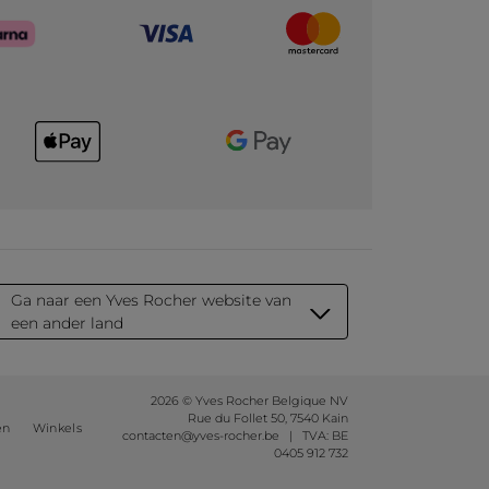
Ga naar een Yves Rocher website van
een ander land
2026 © Yves Rocher Belgique NV
Rue du Follet 50, 7540 Kain
en
Winkels
contacten@yves-rocher.be | TVA: BE
0405 912 732