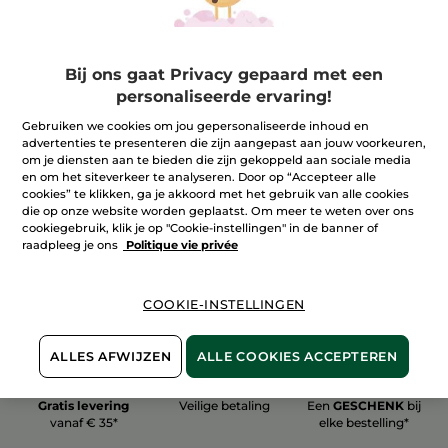
Bij ons gaat Privacy gepaard met een
personaliseerde ervaring!
100%
plantaardig
60 hectare
Gebruiken we cookies om jou gepersonaliseerde inhoud en
biologische velden
advertenties te presenteren die zijn aangepast aan jouw voorkeuren,
om je diensten aan te bieden die zijn gekoppeld aan sociale media
en om het siteverkeer te analyseren. Door op “Accepteer alle
cookies” te klikken, ga je akkoord met het gebruik van alle cookies
Meer zien
die op onze website worden geplaatst. Om meer te weten over ons
cookiegebruik, klik je op "Cookie-instellingen" in de banner of
raadpleeg je ons
Politique vie privée
COOKIE-INSTELLINGEN
ALLES AFWIJZEN
ALLE COOKIES ACCEPTEREN
Gratis levering
Veilige betaling
Een
GESCHENK
bij
vanaf € 35*
elke bestelling*