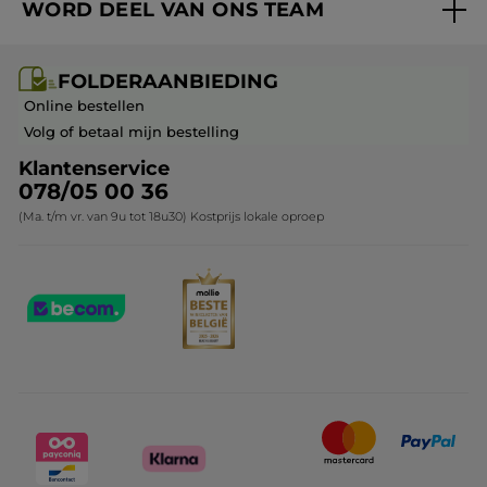
WORD DEEL VAN ONS TEAM
Mijn geschenken
Cadeau-ideeën
Carrière & Vacatures
Folderaanbieding / post
Monoï collectie
FOLDERAANBIEDING
Franchisenemer of bedrijfsleider worden
Veelgestelde vragen
Kerstcollectie
Online bestellen
Contact opnemen
Volg of betaal mijn bestelling
Klantenservice
078/05 00 36
(Ma. t/m vr. van 9u tot 18u30) Kostprijs lokale oproep