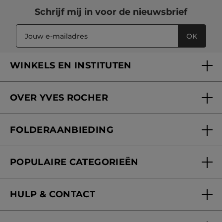
Schrijf mij in voor
de nieuwsbrief
OK
WINKELS EN INSTITUTEN
Een winkel of instituut vinden
OVER YVES ROCHER
Verzorging in onze Schoonheidsinstituten
Wie zijn we
Mijn klantenkaart
FOLDERAANBIEDING
Onze beloften
Folderaanbieding
Fondation Yves Rocher
POPULAIRE CATEGORIEËN
Blog Act Beautiful
Nieuwe producten
HULP & CONTACT
Aanbiedingen
Volg mijn bestelling
Bestsellers