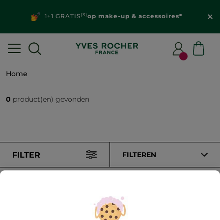
(3)
1+1 GRATIS
op make-up & accessoires*
Home
0
product(en) gevonden
FILTER
FILTEREN