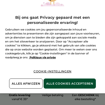
Bij ons gaat Privacy gepaard met een
personaliseerde ervaring!
100%
plantaardig
60 hectare
Gebruiken we cookies om jou gepersonaliseerde inhoud en
biologische velden
advertenties te presenteren die zijn aangepast aan jouw voorkeuren,
om je diensten aan te bieden die zijn gekoppeld aan sociale media
en om het siteverkeer te analyseren. Door op “Accepteer alle
cookies” te klikken, ga je akkoord met het gebruik van alle cookies
Meer zien
die op onze website worden geplaatst. Om meer te weten over ons
cookiegebruik, klik je op "Cookie-instellingen" in de banner of
raadpleeg je ons
Politique vie privée
COOKIE-INSTELLINGEN
ALLES AFWIJZEN
ALLE COOKIES ACCEPTEREN
Gratis levering
Veilige betaling
Een
GESCHENK
bij
vanaf € 35*
elke bestelling*