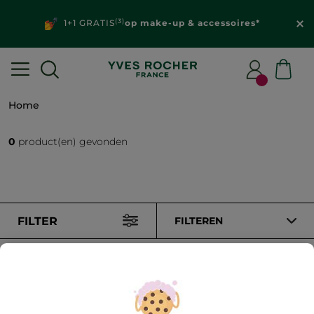
(3)
1+1 GRATIS
op make-up & accessoires*
Home
0
product(en) gevonden
FILTER
FILTEREN