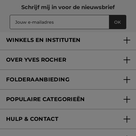
Schrijf mij in voor
de nieuwsbrief
OK
WINKELS EN INSTITUTEN
Een winkel of instituut vinden
OVER YVES ROCHER
Verzorging in onze Schoonheidsinstituten
Wie zijn we
Mijn klantenkaart
FOLDERAANBIEDING
Onze beloften
Folderaanbieding
Fondation Yves Rocher
POPULAIRE CATEGORIEËN
Blog Act Beautiful
Nieuwe producten
HULP & CONTACT
Aanbiedingen
Volg mijn bestelling
Bestsellers