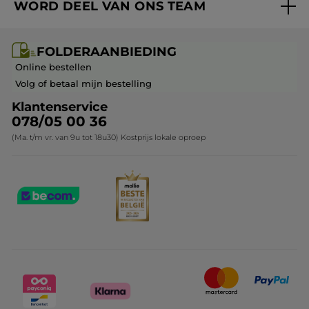
WORD DEEL VAN ONS TEAM
Mijn geschenken
Cadeau-ideeën
Carrière & Vacatures
Folderaanbieding / post
Monoï collectie
FOLDERAANBIEDING
Franchisenemer of bedrijfsleider worden
Veelgestelde vragen
Kerstcollectie
Online bestellen
Contact opnemen
Volg of betaal mijn bestelling
Klantenservice
078/05 00 36
(Ma. t/m vr. van 9u tot 18u30) Kostprijs lokale oproep