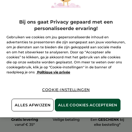
Bij ons gaat Privacy gepaard met een
personaliseerde ervaring!
100%
plantaardig
60 hectare
Gebruiken we cookies om jou gepersonaliseerde inhoud en
biologische velden
advertenties te presenteren die zijn aangepast aan jouw voorkeuren,
om je diensten aan te bieden die zijn gekoppeld aan sociale media
en om het siteverkeer te analyseren. Door op “Accepteer alle
cookies” te klikken, ga je akkoord met het gebruik van alle cookies
Meer zien
die op onze website worden geplaatst. Om meer te weten over ons
cookiegebruik, klik je op "Cookie-instellingen" in de banner of
raadpleeg je ons
Politique vie privée
COOKIE-INSTELLINGEN
ALLES AFWIJZEN
ALLE COOKIES ACCEPTEREN
Gratis levering
Veilige betaling
Een
GESCHENK
bij
vanaf € 35*
elke bestelling*