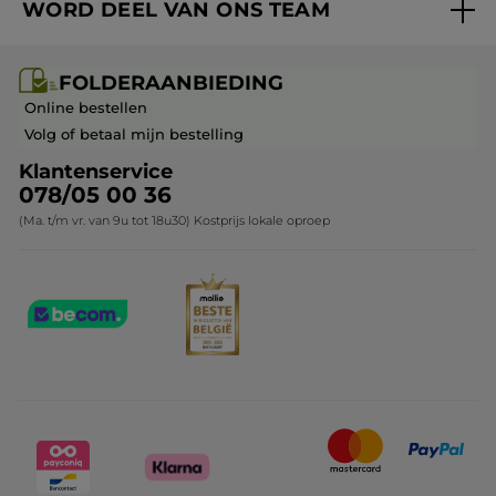
WORD DEEL VAN ONS TEAM
Mijn geschenken
Cadeau-ideeën
Carrière & Vacatures
Folderaanbieding / post
Monoï collectie
FOLDERAANBIEDING
Franchisenemer of bedrijfsleider worden
Veelgestelde vragen
Kerstcollectie
Online bestellen
Contact opnemen
Volg of betaal mijn bestelling
Klantenservice
078/05 00 36
(Ma. t/m vr. van 9u tot 18u30) Kostprijs lokale oproep