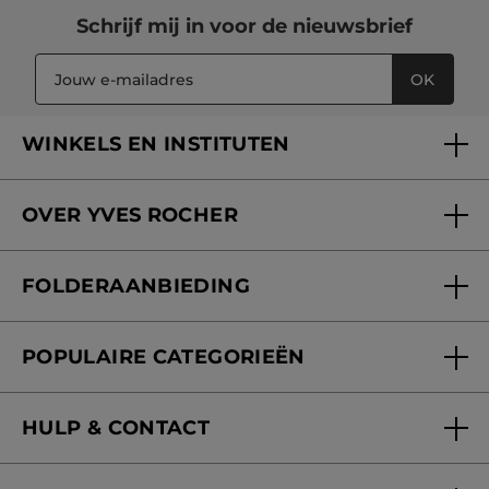
Schrijf mij in voor
de nieuwsbrief
OK
WINKELS EN INSTITUTEN
Een winkel of instituut vinden
OVER YVES ROCHER
Verzorging in onze Schoonheidsinstituten
Wie zijn we
Mijn klantenkaart
FOLDERAANBIEDING
Onze beloften
Folderaanbieding
Fondation Yves Rocher
POPULAIRE CATEGORIEËN
Blog Act Beautiful
Nieuwe producten
HULP & CONTACT
Aanbiedingen
Volg mijn bestelling
Bestsellers