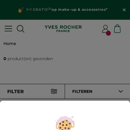
(3)
1+1 GRATIS
op make-up & accessoires*
Home
0
product(en) gevonden
FILTER
FILTEREN