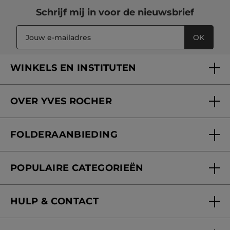
Schrijf mij in voor
de nieuwsbrief
OK
WINKELS EN INSTITUTEN
Een winkel of instituut vinden
OVER YVES ROCHER
Verzorging in onze Schoonheidsinstituten
Wie zijn we
Mijn klantenkaart
FOLDERAANBIEDING
Onze beloften
Folderaanbieding
Fondation Yves Rocher
POPULAIRE CATEGORIEËN
Blog Act Beautiful
Nieuwe producten
HULP & CONTACT
Aanbiedingen
Volg mijn bestelling
Bestsellers