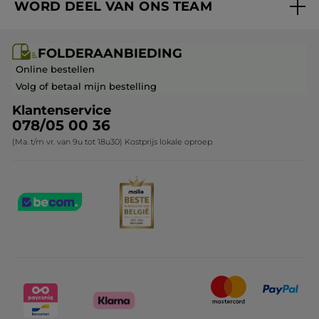
WORD DEEL VAN ONS TEAM
Mijn geschenken
Cadeau-ideeën
Carrière & Vacatures
Folderaanbieding / post
Monoï collectie
FOLDERAANBIEDING
Franchisenemer of bedrijfsleider worden
Veelgestelde vragen
Kerstcollectie
Online bestellen
Contact opnemen
Volg of betaal mijn bestelling
Klantenservice
078/05 00 36
(Ma. t/m vr. van 9u tot 18u30) Kostprijs lokale oproep