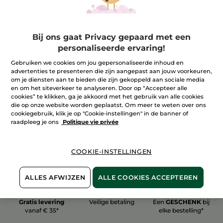
Bij ons gaat Privacy gepaard met een
personaliseerde ervaring!
100%
plantaardig
60 hectare
Gebruiken we cookies om jou gepersonaliseerde inhoud en
biologische velden
advertenties te presenteren die zijn aangepast aan jouw voorkeuren,
om je diensten aan te bieden die zijn gekoppeld aan sociale media
en om het siteverkeer te analyseren. Door op “Accepteer alle
cookies” te klikken, ga je akkoord met het gebruik van alle cookies
Meer zien
die op onze website worden geplaatst. Om meer te weten over ons
cookiegebruik, klik je op "Cookie-instellingen" in de banner of
raadpleeg je ons
Politique vie privée
COOKIE-INSTELLINGEN
ALLES AFWIJZEN
ALLE COOKIES ACCEPTEREN
Gratis levering
Veilige betaling
Een
GESCHENK
bij
vanaf € 35*
elke bestelling*