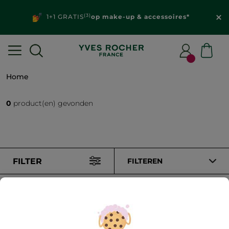
(3)
1+1 GRATIS
op make-up & accessoires*
Home
0
product(en) gevonden
FILTER
FILTEREN