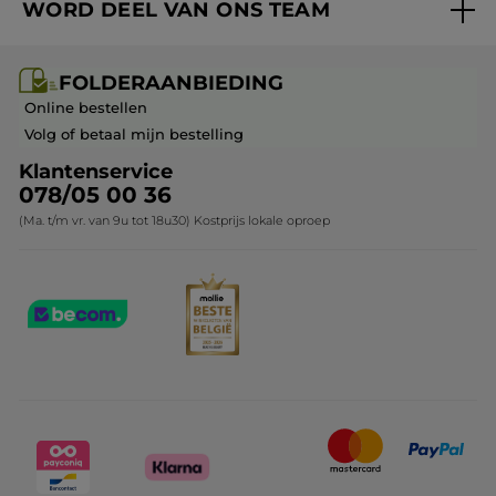
WORD DEEL VAN ONS TEAM
Mijn geschenken
Cadeau-ideeën
Carrière & Vacatures
Folderaanbieding / post
Monoï collectie
FOLDERAANBIEDING
Franchisenemer of bedrijfsleider worden
Veelgestelde vragen
Kerstcollectie
Online bestellen
Contact opnemen
Volg of betaal mijn bestelling
Klantenservice
078/05 00 36
(Ma. t/m vr. van 9u tot 18u30) Kostprijs lokale oproep