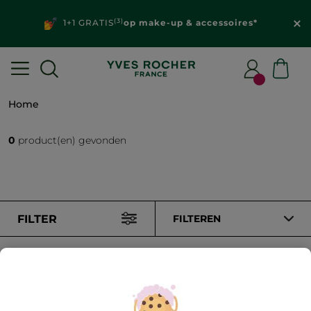
(3)
1+1 GRATIS
op make-up & accessoires*
Home
0
product(en) gevonden
FILTER
FILTEREN