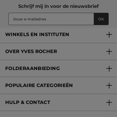
Schrijf mij in voor
de nieuwsbrief
OK
WINKELS EN INSTITUTEN
Een winkel of instituut vinden
OVER YVES ROCHER
Verzorging in onze Schoonheidsinstituten
Wie zijn we
Mijn klantenkaart
FOLDERAANBIEDING
Onze beloften
Folderaanbieding
Fondation Yves Rocher
POPULAIRE CATEGORIEËN
Blog Act Beautiful
Nieuwe producten
HULP & CONTACT
Aanbiedingen
Volg mijn bestelling
Bestsellers