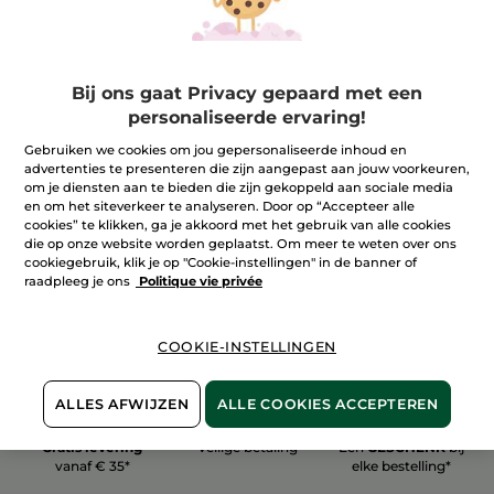
Bij ons gaat Privacy gepaard met een
personaliseerde ervaring!
100%
plantaardig
60 hectare
biologische velden
Gebruiken we cookies om jou gepersonaliseerde inhoud en
advertenties te presenteren die zijn aangepast aan jouw voorkeuren,
om je diensten aan te bieden die zijn gekoppeld aan sociale media
en om het siteverkeer te analyseren. Door op “Accepteer alle
Meer zien
cookies” te klikken, ga je akkoord met het gebruik van alle cookies
die op onze website worden geplaatst. Om meer te weten over ons
cookiegebruik, klik je op "Cookie-instellingen" in de banner of
raadpleeg je ons
Politique vie privée
COOKIE-INSTELLINGEN
ALLES AFWIJZEN
ALLE COOKIES ACCEPTEREN
Gratis levering
Veilige betaling
Een
GESCHENK
bij
vanaf € 35*
elke bestelling*