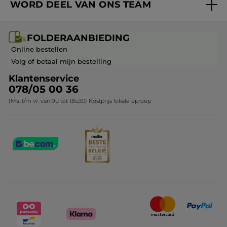
WORD DEEL VAN ONS TEAM
Mijn geschenken
Cadeau-ideeën
Carrière & Vacatures
Folderaanbieding / post
Monoï collectie
FOLDERAANBIEDING
Franchisenemer of bedrijfsleider worden
Veelgestelde vragen
Kerstcollectie
Online bestellen
Contact opnemen
Volg of betaal mijn bestelling
Klantenservice
078/05 00 36
(Ma. t/m vr. van 9u tot 18u30) Kostprijs lokale oproep