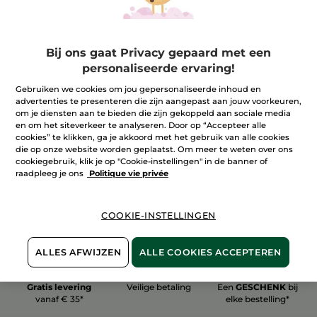
Bij ons gaat Privacy gepaard met een
personaliseerde ervaring!
100%
plantaardig
60 hectare
Gebruiken we cookies om jou gepersonaliseerde inhoud en
biologische velden
advertenties te presenteren die zijn aangepast aan jouw voorkeuren,
om je diensten aan te bieden die zijn gekoppeld aan sociale media
en om het siteverkeer te analyseren. Door op “Accepteer alle
cookies” te klikken, ga je akkoord met het gebruik van alle cookies
Meer zien
die op onze website worden geplaatst. Om meer te weten over ons
cookiegebruik, klik je op "Cookie-instellingen" in de banner of
raadpleeg je ons
Politique vie privée
COOKIE-INSTELLINGEN
ALLES AFWIJZEN
ALLE COOKIES ACCEPTEREN
Gratis levering
Veilige betaling
Een
GESCHENK
bij
vanaf € 35*
elke bestelling*