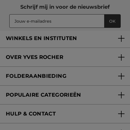
Schrijf mij in voor
de nieuwsbrief
OK
WINKELS EN INSTITUTEN
Een winkel of instituut vinden
OVER YVES ROCHER
Verzorging in onze Schoonheidsinstituten
Wie zijn we
Mijn klantenkaart
FOLDERAANBIEDING
Onze beloften
Folderaanbieding
Fondation Yves Rocher
POPULAIRE CATEGORIEËN
Blog Act Beautiful
Nieuwe producten
HULP & CONTACT
Aanbiedingen
Volg mijn bestelling
Bestsellers