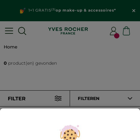
(3)
1+1 GRATIS
op make-up & accessoires*
Home
0
product(en) gevonden
FILTER
FILTEREN