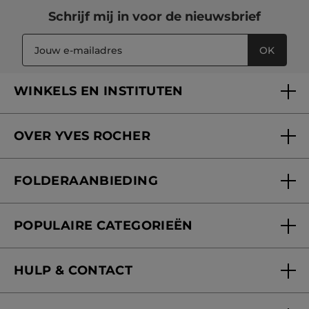
Schrijf mij in voor
de nieuwsbrief
OK
WINKELS EN INSTITUTEN
Een winkel of instituut vinden
OVER YVES ROCHER
Verzorging in onze Schoonheidsinstituten
Wie zijn we
Mijn klantenkaart
FOLDERAANBIEDING
Onze beloften
Folderaanbieding
Fondation Yves Rocher
POPULAIRE CATEGORIEËN
Blog Act Beautiful
Nieuwe producten
HULP & CONTACT
Aanbiedingen
Volg mijn bestelling
Bestsellers