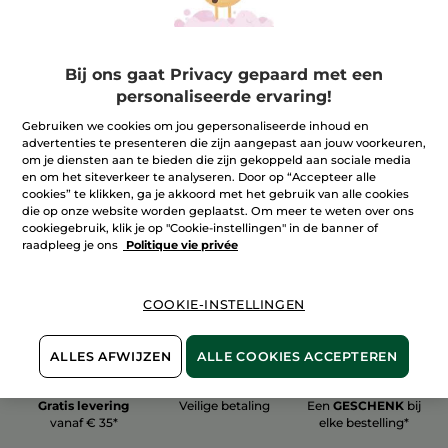
Bij ons gaat Privacy gepaard met een
personaliseerde ervaring!
100%
plantaardig
60 hectare
Gebruiken we cookies om jou gepersonaliseerde inhoud en
biologische velden
advertenties te presenteren die zijn aangepast aan jouw voorkeuren,
om je diensten aan te bieden die zijn gekoppeld aan sociale media
en om het siteverkeer te analyseren. Door op “Accepteer alle
cookies” te klikken, ga je akkoord met het gebruik van alle cookies
Meer zien
die op onze website worden geplaatst. Om meer te weten over ons
cookiegebruik, klik je op "Cookie-instellingen" in de banner of
raadpleeg je ons
Politique vie privée
COOKIE-INSTELLINGEN
ALLES AFWIJZEN
ALLE COOKIES ACCEPTEREN
Gratis levering
Veilige betaling
Een
GESCHENK
bij
vanaf € 35*
elke bestelling*