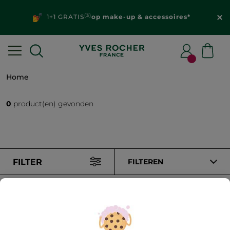
(3)
1+1 GRATIS
op make-up & accessoires*
Home
0
product(en) gevonden
FILTER
FILTEREN