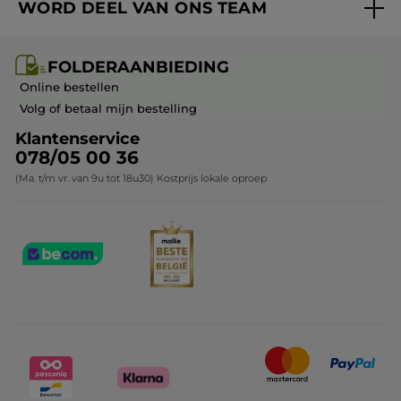
WORD DEEL VAN ONS TEAM
Mijn geschenken
Cadeau-ideeën
Carrière & Vacatures
Folderaanbieding / post
Monoï collectie
FOLDERAANBIEDING
Franchisenemer of bedrijfsleider worden
Veelgestelde vragen
Kerstcollectie
Online bestellen
Contact opnemen
Volg of betaal mijn bestelling
Klantenservice
078/05 00 36
(Ma. t/m vr. van 9u tot 18u30) Kostprijs lokale oproep