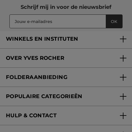
Schrijf mij in voor
de nieuwsbrief
OK
WINKELS EN INSTITUTEN
Een winkel of instituut vinden
OVER YVES ROCHER
Verzorging in onze Schoonheidsinstituten
Wie zijn we
Mijn klantenkaart
FOLDERAANBIEDING
Onze beloften
Folderaanbieding
Fondation Yves Rocher
POPULAIRE CATEGORIEËN
Blog Act Beautiful
Nieuwe producten
HULP & CONTACT
Aanbiedingen
Volg mijn bestelling
Bestsellers