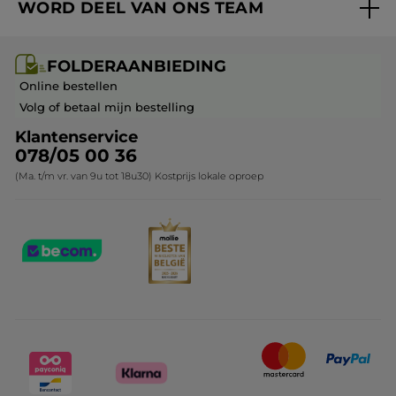
WORD DEEL VAN ONS TEAM
Mijn geschenken
Cadeau-ideeën
Carrière & Vacatures
Folderaanbieding / post
Monoï collectie
FOLDERAANBIEDING
Franchisenemer of bedrijfsleider worden
Veelgestelde vragen
Kerstcollectie
Online bestellen
Contact opnemen
Volg of betaal mijn bestelling
Klantenservice
078/05 00 36
(Ma. t/m vr. van 9u tot 18u30) Kostprijs lokale oproep