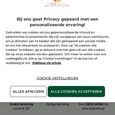
Bij ons gaat Privacy gepaard met een
personaliseerde ervaring!
100%
plantaardig
60 hectare
Gebruiken we cookies om jou gepersonaliseerde inhoud en
biologische velden
advertenties te presenteren die zijn aangepast aan jouw voorkeuren,
om je diensten aan te bieden die zijn gekoppeld aan sociale media
en om het siteverkeer te analyseren. Door op “Accepteer alle
cookies” te klikken, ga je akkoord met het gebruik van alle cookies
Meer zien
die op onze website worden geplaatst. Om meer te weten over ons
cookiegebruik, klik je op "Cookie-instellingen" in de banner of
raadpleeg je ons
Politique vie privée
COOKIE-INSTELLINGEN
ALLES AFWIJZEN
ALLE COOKIES ACCEPTEREN
Gratis levering
Veilige betaling
Een
GESCHENK
bij
vanaf € 35*
elke bestelling*