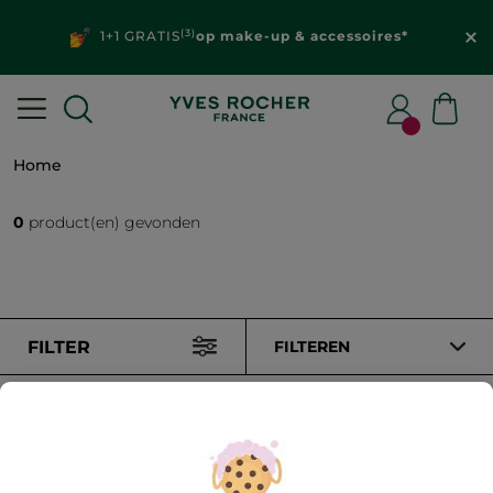
(3)
1+1 GRATIS
op make-up & accessoires*
Home
0
product(en) gevonden
FILTER
FILTEREN